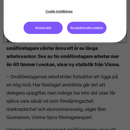
Cookie-inställningar
Avvisa alla
Acceptera alla cookies
Semestern är slut för de allra flesta – och för landets
småföretagare väntar ännu ett år av långa
arbetsveckor. Sex av tio småföretagare arbetar mer
än 40 timmar i veckan, visar ny statistik från Visma.
– Småföretagarnas arbetstider fortsätter att ligga på
en hög nivå. Har företaget anställda går det att
delegera uppgifter, men många har inte det utan får
själva vara såväl vd som försäljningschef,
marknadschef och ekonomiansvarig, säger Boo
Gunnarson, Visma Spcs företagarexpert.
Vismas undersökning bland småföretagare visar att