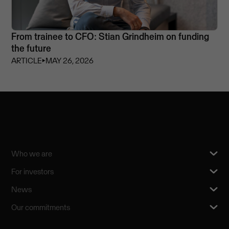
From trainee to CFO: Stian Grindheim on funding
the future
ARTICLE
⏵
MAY 26, 2026
Who we are
For investors
News
Our commitments