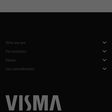
Who we are
For investors
News
Our commitments