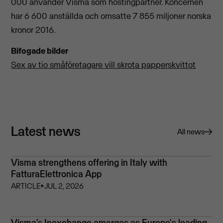
000 använder Visma som hostingpartner. Koncernen
har 6 600 anställda och omsatte 7 855 miljoner norska
kronor 2016.
Bifogade bilder
Sex av tio småföretagare vill skrota papperskvittot
Latest news
All news
Visma strengthens offering in Italy with
FatturaElettronica App
ARTICLE
⏵
JUL 2, 2026
Visma’s Inexchange emerges as Europe's leading