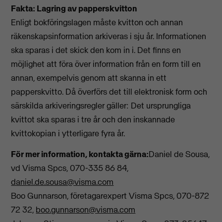
Fakta: Lagring av papperskvitton
Enligt bokföringslagen måste kvitton och annan
räkenskapsinformation arkiveras i sju år. Informationen
ska sparas i det skick den kom in i. Det finns en
möjlighet att föra över information från en form till en
annan, exempelvis genom att skanna in ett
papperskvitto. Då överförs det till elektronisk form och
särskilda arkiveringsregler gäller: Det ursprungliga
kvittot ska sparas i tre år och den inskannade
kvittokopian i ytterligare fyra år.
För mer information, kontakta gärna:
Daniel de Sousa,
vd Visma Spcs, 070-335 86 84,
daniel.de.sousa@visma.com
Boo Gunnarson, företagarexpert Visma Spcs, 070-872
72 32,
boo.gunnarson@visma.com