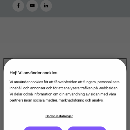
OCTOBER 6, 2017
2
MIN READ
Sex av tio småföretagare i Sverige vill slippa arkivera
Hej! Vi använder cookies
papperskvitton och i stället gå över helt till digitala
kvitton, visar en ny undersökning från Visma. En
Vi använder cookies för att få webbsidan att fungera, personalisera
innehåll och annonser och för att analysera trafiken på webbsidan.
sådan övergång skulle kräva att lagen ändras.
Vi delar också information om din användning av sidan med våra
partners inom sociala medier, marknadsföring och analys.
– Digitala verktyg har revolutionerat kvittohanteringen,
men lagstiftningen i Sverige släpar efter. I stället för att
Cookie-inställningar
tvingas sätta kvitton i en pärm borde småföretagare få
använda tiden till att utveckla sina verksamheter och