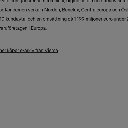
ra och tjänster som förenklar, digitaliserar och effektivisera
tor. Koncernen verkar i Norden, Benelux, Centraleuropa och Ös
0 kundavtal och en omsättning på 1 199 miljoner euro under 
aruföretagen i Europa.
r köper e-arkiv från Visma