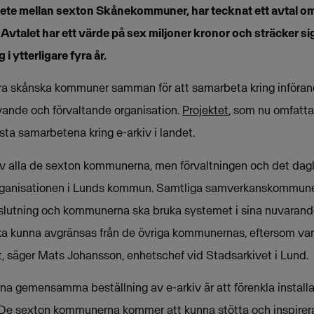
ete mellan sexton Skånekommuner, har tecknat ett avtal om
Avtalet har ett värde på sex miljoner kronor och sträcker si
 i ytterligare fyra år.
lera skånska kommuner samman för att samarbeta kring införand
nde och förvaltande organisation.
Projektet
, som nu omfatta
sta samarbetena kring e-arkiv i landet.
av alla de sexton kommunerna, men förvaltningen och det dag
organisationen i Lunds kommun. Samtliga samverkanskommun
lutning och kommunerna ska bruka systemet i sina nuvarande 
a kunna avgränsas från de övriga kommunernas, eftersom var
, säger Mats Johansson, enhetschef vid Stadsarkivet i Lund.
na gemensamma beställning av e-arkiv är att förenkla installa
 De sexton kommunerna kommer att kunna stötta och inspirera