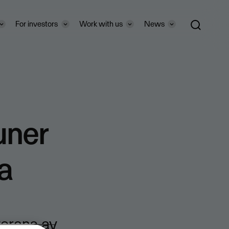
For investors
Work with us
News
uner
a
verans av