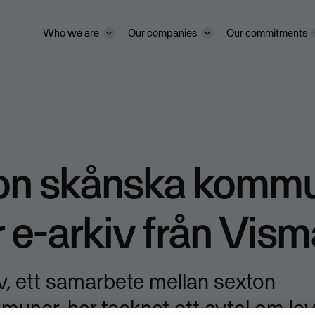
Who we are
Our companies
Our commitments
on skånska komm
 e-arkiv från Vism
, ett samarbete mellan sexton
uner, har tecknat ett avtal om le