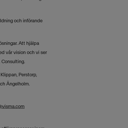
ildning och införande
sningar. Att hjälpa
d vår vision och vi ser
 Consulting.
lippan, Perstorp,
 och Ängelholm.
n@visma.com