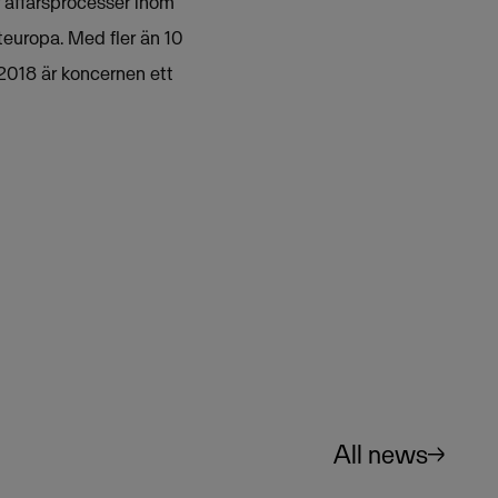
r affärsprocesser inom
teuropa. Med fler än 10
2018 är koncernen ett
All news