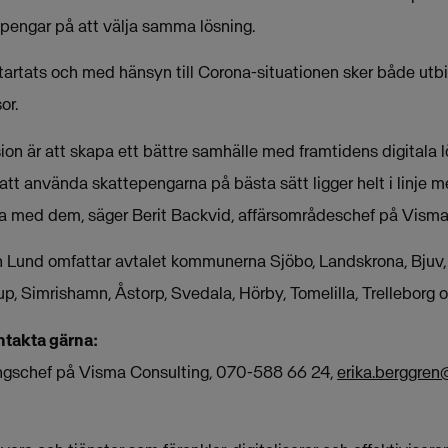
pengar på att välja samma lösning.
startats och med hänsyn till Corona-situationen sker både utb
or.
on är att skapa ett bättre samhälle med framtidens digitala lö
 använda skattepengarna på bästa sätt ligger helt i linje me
a med dem, säger Berit Backvid, affärsområdeschef på Visma
und omfattar avtalet kommunerna Sjöbo, Landskrona, Bjuv, K
up, Simrishamn, Åstorp, Svedala, Hörby, Tomelilla, Trelleborg
ntakta gärna:
ningschef på Visma Consulting, 070-588 66 24,
erika.berggre