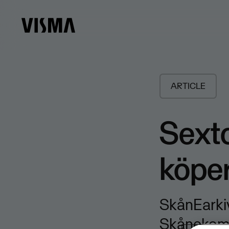
ARTICLE
Sext
köper
SkånEarkiv
Skånekomm