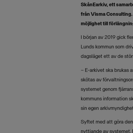
SkånEarkiv, ett samarb
från Visma Consulting. 
möjlighet till förlängning
I början av 2019 gick f
Lunds kommun som driva
dagsläget ett av de stör
– E-arkivet ska brukas 
skötas av förvaltnings
systemet genom fjärrans
kommuns information sk
sin egen arkivmyndighet
Syftet med att göra den
nyttjande av systemet.