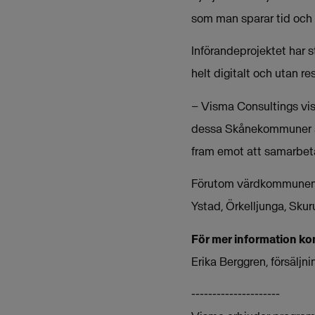
som man sparar tid och 
Införandeprojektet har 
helt digitalt och utan res
– Visma Consultings visi
dessa Skånekommuner att
fram emot att samarbet
Förutom värdkommunen L
Ystad, Örkelljunga, Skur
För mer information ko
Erika Berggren, försälj
---------------------