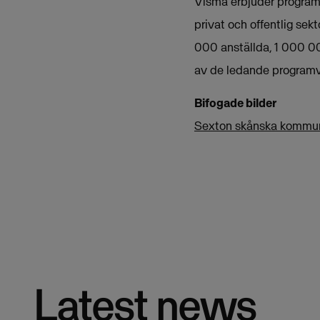
Visma erbjuder programva
privat och offentlig sek
000 anställda, 1 000 00
av de ledande programv
Bifogade bilder
Sexton skånska kommune
Latest news