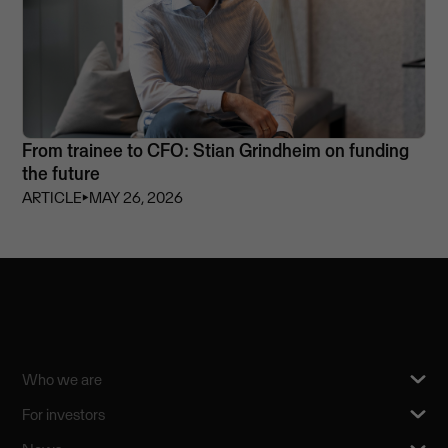
From trainee to CFO: Stian Grindheim on funding
the future
ARTICLE
⏵
MAY 26, 2026
Who we are
For investors