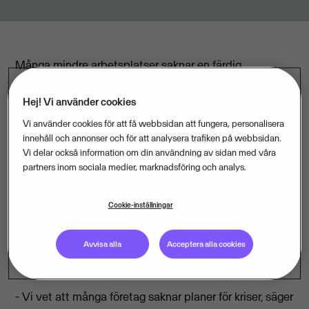
Många mindre arbetsplatser saknar en färdig
handlingsplan för krissituationer. Det visar en enkät
Hej! Vi använder cookies
med 1.500 svarande småföretag.
Vi använder cookies för att få webbsidan att fungera, personalisera
innehåll och annonser och för att analysera trafiken på webbsidan.
73 procent av dem som besvarade enkäten uppger att
Vi delar också information om din användning av sidan med våra
det inte finns rutiner för krishantering på deras
partners inom sociala medier, marknadsföring och analys.
arbetsplats. Bara en femtedel uppger att de har
krisrutiner.
Cookie-inställningar
Ulf Strandberg, som är handläggare på
Avvisa alla
Acceptera alla cookies
Arbetsmiljöverket, är inte förvånad över resultatet.
- Vi vet att många företag saknar planer för kriser, säger