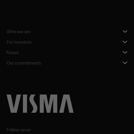
Who we are
For investors
News
Our commitments
Follow us on