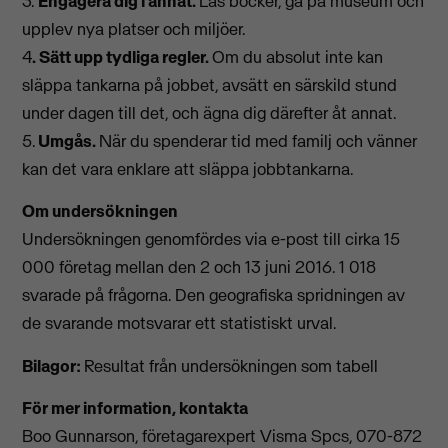
3.
Engagera dig i annat.
Läs böcker, gå på museum och
upplev nya platser och miljöer.
4
. Sätt upp tydliga regler.
Om du absolut inte kan
släppa tankarna på jobbet, avsätt en särskild stund
under dagen till det, och ägna dig därefter åt annat.
5.
Umgås.
När du spenderar tid med familj och vänner
kan det vara enklare att släppa jobbtankarna.
Om undersökningen
Undersökningen genomfördes via e-post till cirka 15
000 företag mellan den 2 och 13 juni 2016. 1 018
svarade på frågorna. Den geografiska spridningen av
de svarande motsvarar ett statistiskt urval.
Bilagor:
Resultat från undersökningen som tabell
För mer information, kontakta
Boo Gunnarson, företagarexpert Visma Spcs, 070-872