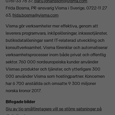
0761-33 78 37,
par.u.johansson@visma.com
Frida Bosma, PR-ansvarig Visma i Sverige, 0722-11 27
63,
frida.bosma@visma.com
Visma gör verksamheter mer effektiva, genom att
leverera programvara, inköpslösningar, inkassotjänster,
butiksdatalösningar samt IT-relaterad utveckling och
konsultverksamhet. Visma förenklar och automatiserar
verksamhetsprocesser inom både privat och offentlig
sektor. 760 000 nordeuropeiska kunder använder
Vismas produkter och tjänster, och ytterligare 300
000 använder Visma som hostingpartner. Koncernen
har 6 700 anställda och omsatte 9 300 miljoner
norska kronor 2017.
Bifogade bilder
Sju av tio småföretagare vill se större satsningar på