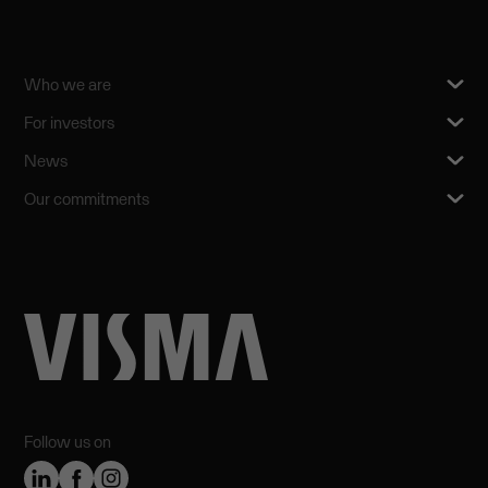
Who we are
For investors
News
Our commitments
Follow us on