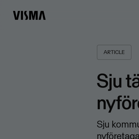
ARTICLE
Sju t
nyfö
Sju kommun
nyföretag