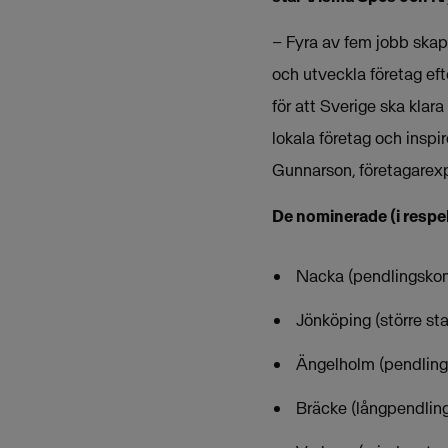
– Fyra av fem jobb skapa
och utveckla företag eft
för att Sverige ska klara
lokala företag och inspi
Gunnarson, företagarex
De nominerade (i respe
Nacka (pendlingskom
Jönköping (större st
Ängelholm (pendling
Bräcke (långpendlin