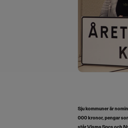
Sju kommuner är nomine
000 kronor, pengar som 
står Visma Spcs och N