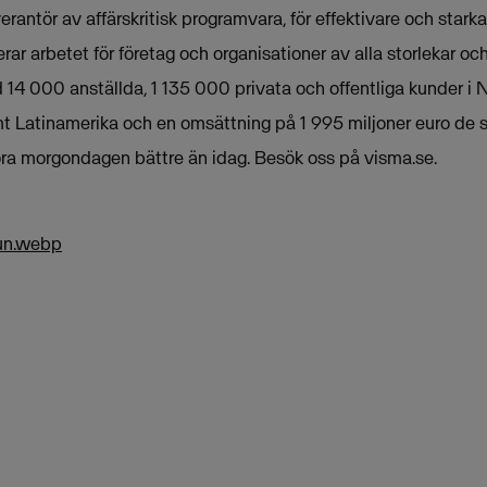
rantör av affärskritisk programvara, för effektivare och stark
rar arbetet för företag och organisationer av alla storlekar oc
14 000 anställda, 1 135 000 privata och offentliga kunder i 
t Latinamerika och en omsättning på 1 995 miljoner euro de 
göra morgondagen bättre än idag. Besök oss på visma.se.
un.webp