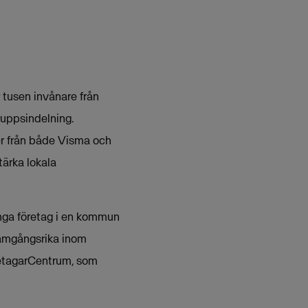
 tusen invånare från
uppsindelning.
er från både Visma och
ärka lokala
ånga företag i en kommun
framgångsrika inom
öretagarCentrum, som