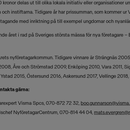
nor delas ut till olika lokala initiativ eller organisationer un
och instiftarna. Tidigare år har prissumman, som kommer ur
retagande med inriktning på till exempel ungdomar och nyanlä
onde året i rad på Sveriges största mässa för nya företagare – 
ll Årets nyföretagarkommun. Tidigare vinnare är Strängnäs 200
 2008, Åre och Strömstad 2009, Enköping 2010, Vara 2011, S
Ystad 2015, Östersund 2016, Askersund 2017, Vellinge 2018,
ontakta gärna:
arexpert Visma Spcs, 070-872 72 32,
boo.gunnarson@visma
dschef NyföretagarCentrum, 070-814 44 04,
mats.evergren@n