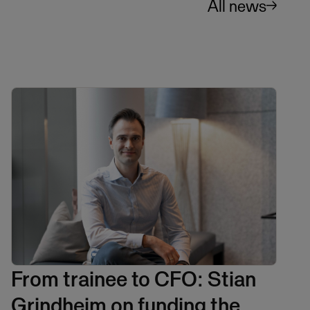
All news
From trainee to CFO: Stian
Grindheim on funding the