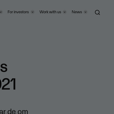
For investors
Work with us
News
ts
021
lar de om