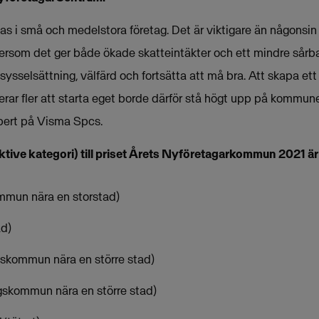
s i små och medelstora företag. Det är viktigare än någonsin att
ersom det ger både ökade skatteintäkter och ett mindre sårbar
 sysselsättning, välfärd och fortsätta att må bra. Att skapa et
rerar fler att starta eget borde därför stå högt upp på kommu
pert på Visma Spcs.
ktive kategori) till priset Årets Nyföretagarkommun 2021 är
mun nära en storstad)
ad)
skommun nära en större stad)
gskommun nära en större stad)