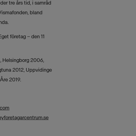
der tre års tid, i samråd
 Vismafonden, bland
nda.
Eget företag – den 11
5, Helsingborg 2006,
igtuna 2012, Uppvidinge
 Åre 2019.
.com
yforetagarcentrum.se