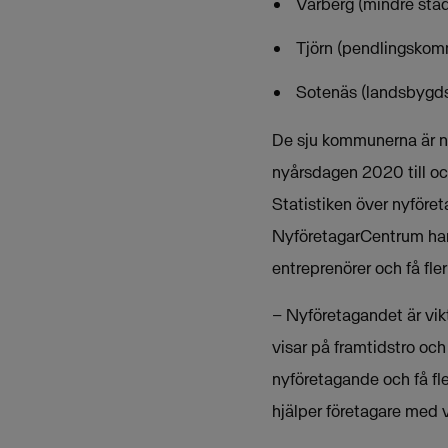
Varberg (mindre stad
Tjörn (pendlingskomm
Sotenäs (landsbygd
De sju kommunerna är no
nyårsdagen 2020 till o
Statistiken över nyföre
NyföretagarCentrum har
entreprenörer och få fler
– Nyföretagandet är vik
visar på framtidstro oc
nyföretagande och få fl
hjälper företagare med