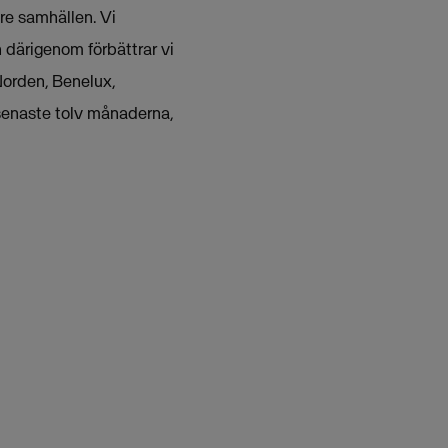
are samhällen. Vi
h därigenom förbättrar vi
Norden, Benelux,
senaste tolv månaderna,