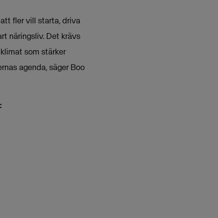
 fler vill starta, driva
t näringsliv. Det krävs
t klimat som stärker
nernas agenda, säger Boo
: