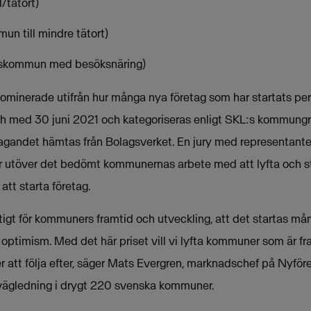
/tätort)
un till mindre tätort)
skommun med besöksnäring)
minerade utifrån hur många nya företag som har startats per
ch med 30 juni 2021 och kategoriseras enligt SKL:s kommungr
tagandet hämtas från Bolagsverket. En jury med representant
 utöver det bedömt kommunernas arbete med att lyfta och st
 att starta företag.
tigt för kommuners framtid och utveckling, att det startas m
h optimism. Med det här priset vill vi lyfta kommuner som är 
er att följa efter, säger Mats Evergren, marknadschef på Nyf
 vägledning i drygt 220 svenska kommuner.