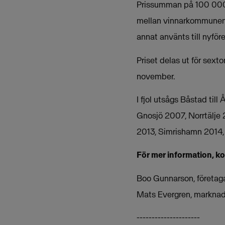
Prissumman på 100 000 kro
mellan vinnarkommunen 
annat använts till nyfö
Priset delas ut för sext
november.
I fjol utsågs Båstad ti
Gnosjö 2007, Norrtälje
2013, Simrishamn 2014, 
För mer information, k
Boo Gunnarson, företag
Mats Evergren, markna
---------------------