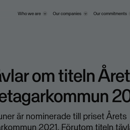
Who we are
Our companies
Our commitments
ävlar om titeln Åre
retagarkommun 2
er är nominerade till priset Årets
arkommun 2021. Förutom titeln täv