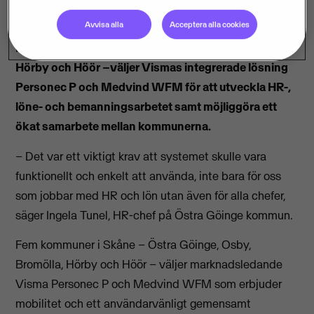
Avvisa alla
Acceptera alla cookies
Fem kommuner – Östra Göinge, Osby, Bromölla,
Hörby och Höör –väljer Vismas integrerade lösning
Personec P och Medvind WFM för att utveckla HR-,
löne- och bemanningsarbetet samt möjliggöra ett
ökat samarbete mellan kommunerna.
– Det var ett viktigt krav att systemet skulle vara
funktionellt och enkelt att använda, inte bara för oss
som jobbar med HR och lön utan även för alla chefer,
säger Ingela Tunel, HR-chef på Östra Göinge kommun.
Fem kommuner i Skåne – Östra Göinge, Osby,
Bromölla, Hörby och Höör – väljer marknadsledande
Visma Personec P och Medvind WFM som erbjuder
mobilitet och ett användarvänligt gemensamt