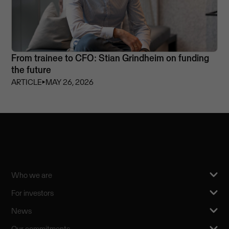
From trainee to CFO: Stian Grindheim on funding
the future
ARTICLE
⏵
MAY 26, 2026
Who we are
For investors
News
Our commitments