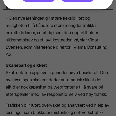
Microsoft i samarbeid med Visma Consulting.
– Den nye løsningen gir større fleksibilitet og
muligheten til å håndtere store mengder trafikk i
enkelte tidsrom, samtidig som den opprettholder
sikkerhetskrav og et lavt kostnadsnivå, sier Vidar
Evensen, administrerende direktør i Visma Consulting
AS.
Skalerbart og sikkert
Skatteetaten opplever i perioder høye besøkstall. Den
nye løsningen skalerer derfor automatisk slik at det
alltid er nok kapasitet på webfrontene til å svare på
etterspørsler med lav responstid, selv ved høy trafikk.
Trafikken blir rutet, overvåket og analysert ved hjelp av
løsninger som blokkerer mistenkelig nettverkstrafikk.