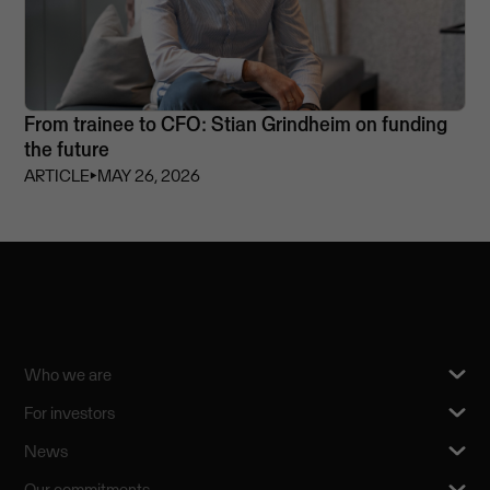
From trainee to CFO: Stian Grindheim on funding
the future
ARTICLE
⏵
MAY 26, 2026
Who we are
For investors
News
Our commitments