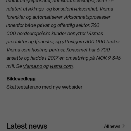
innfordringstjenester, butikkdataløsninger, samt IT-
relatert utviklings- og konsulentvirksomhet. Visma
forenkler og automatiserer virksomhetsprosesser
innenfor både privat og offentlig sektor. 760
000 nordeuropeiske kunder benytter Vismas
produkter og tjenester, og ytterligere 300 000 bruker
Visma som hosting-partner. Konsernet har 6 700
ansatte og hadde i 2017 en omsetning på NOK 9 346
mill.
Se
visma.no
og
visma.com
.
Bildevedlegg
Skatteetaten.no med nye websider
Latest news
All news