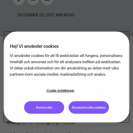
DECEMBER 20, 2011
1
MIN READ
Hej! Vi använder cookies
Vi använder cookies för att få webbsidan att fungera, personalisera
Från den 21 november 2011 har 1 100 myndigheter
innehåll och annonser och för att analysera trafiken på webbsidan.
möjlighet att avropa inkassotjänster genom ett
Vi delar också information om din användning av sidan med våra
partners inom sociala medier, marknadsföring och analys.
nyupphandlat avtal mellan SKL Kommentus
Inköpscentral AB och Visma Collectors AB.
Cookie-inställningar
Avtalet ger Visma Collectors en speciell position i
förhållande till Sveriges kommuner och landsting.
Avvisa alla
Acceptera alla cookies
Avtalet gäller till och med 20 november 2014 med
möjlighet till förlängning i två år.