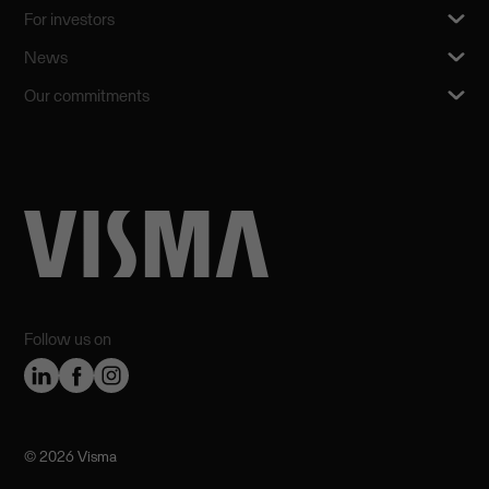
For investors
News
Our commitments
Follow us on
©️ 2026 Visma