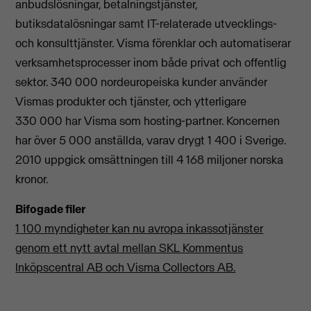
anbudslösningar, betalningstjänster,
butiksdatalösningar samt IT-relaterade utvecklings-
och konsulttjänster. Visma förenklar och automatiserar
verksamhetsprocesser inom både privat och offentlig
sektor. 340 000 nordeuropeiska kunder använder
Vismas produkter och tjänster, och ytterligare
330 000 har Visma som hosting-partner. Koncernen
har över 5 000 anställda, varav drygt 1 400 i Sverige.
2010 uppgick omsättningen till 4 168 miljoner norska
kronor.
Bifogade filer
1 100 myndigheter kan nu avropa inkassotjänster
genom ett nytt avtal mellan SKL Kommentus
Inköpscentral AB och Visma Collectors AB.