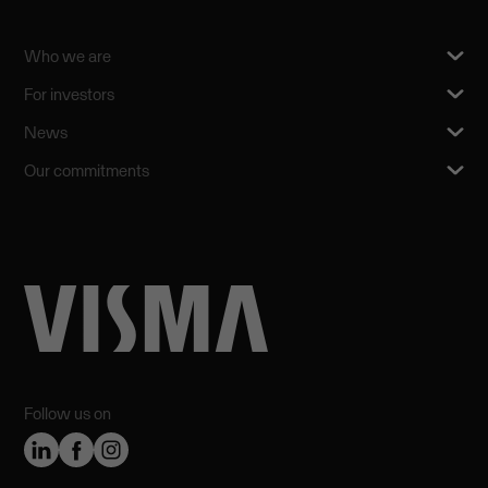
Who we are
For investors
News
Our commitments
Follow us on