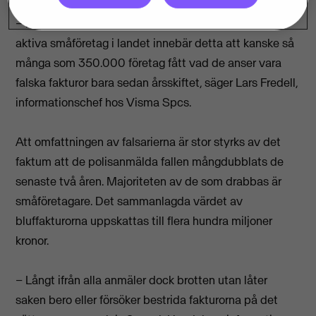
– Med tanke på att det finns ungefär en halv miljon
aktiva småföretag i landet innebär detta att kanske så
många som 350.000 företag fått vad de anser vara
falska fakturor bara sedan årsskiftet, säger Lars Fredell,
informationschef hos Visma Spcs.
Att omfattningen av falsarierna är stor styrks av det
faktum att de polisanmälda fallen mångdubblats de
senaste två åren. Majoriteten av de som drabbas är
småföretagare. Det sammanlagda värdet av
bluffakturorna uppskattas till flera hundra miljoner
kronor.
– Långt ifrån alla anmäler dock brotten utan låter
saken bero eller försöker bestrida fakturorna på det