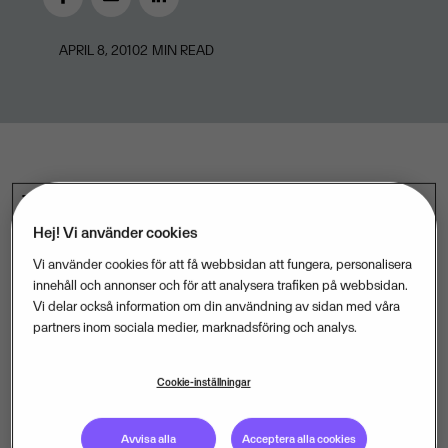
APRIL 8, 2010
2
MIN READ
Tiotusentals småföretagare har fått bluffakturor till
sina företag i år. Det visar en dagsfärsk undersökning
Hej! Vi använder cookies
som programföretaget Visma Spcs gjort bland
Vi använder cookies för att få webbsidan att fungera, personalisera
mindre företag.
innehåll och annonser och för att analysera trafiken på webbsidan.
Vi delar också information om din användning av sidan med våra
partners inom sociala medier, marknadsföring och analys.
Sju av tio svarade ja på frågan ”Har ditt företag fått
någon eller några bluffakturor i år?” Frågan ställdes till
Cookie-inställningar
1.500 företag med upp till 20 anställda via
nyhetstjänsten Visma Infoline.
Avvisa alla
Acceptera alla cookies