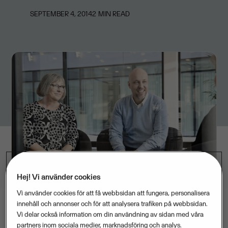
SEPTEMBER 4, 2014
2
MIN READ
Hej! Vi använder cookies
Vi använder cookies för att få webbsidan att fungera, personalisera
innehåll och annonser och för att analysera trafiken på webbsidan.
Vi delar också information om din användning av sidan med våra
partners inom sociala medier, marknadsföring och analys.
Tre av fyra småföretagare anställer hellre äldre