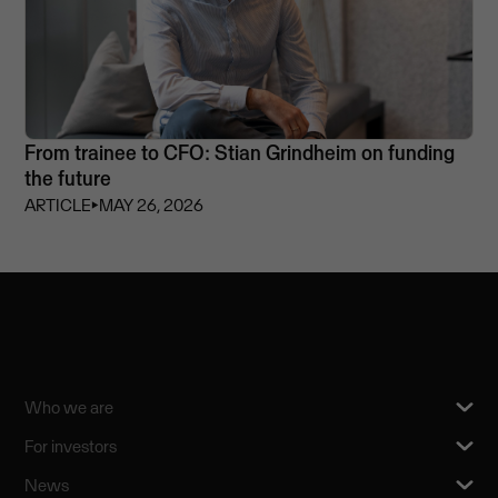
From trainee to CFO: Stian Grindheim on funding
the future
ARTICLE
⏵
MAY 26, 2026
Who we are
For investors
News