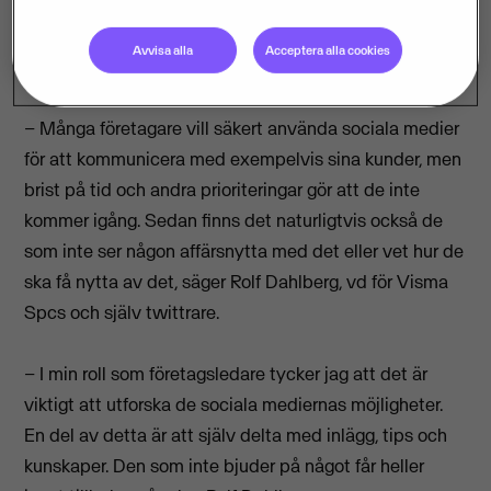
procent svarade ja. När samma fråga ställdes för ett år
sedan uppgav 37 procent att de använder sociala
Avvisa alla
Acceptera alla cookies
medier.
– Många företagare vill säkert använda sociala medier
för att kommunicera med exempelvis sina kunder, men
brist på tid och andra prioriteringar gör att de inte
kommer igång. Sedan finns det naturligtvis också de
som inte ser någon affärsnytta med det eller vet hur de
ska få nytta av det, säger Rolf Dahlberg, vd för Visma
Spcs och själv twittrare.
– I min roll som företagsledare tycker jag att det är
viktigt att utforska de sociala mediernas möjligheter.
En del av detta är att själv delta med inlägg, tips och
kunskaper. Den som inte bjuder på något får heller