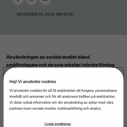
NOVEMBER 25, 2010
2
MIN READ
Användningen av sociala medier bland
småföretagare och de som arbetar i mindre företag
ökar mycket långsamt. En färsk undersökning från
Visma visar att fyra av tio använder sociala medier,
Hej! Vi använder cookies
vilket bara är ett par procent fler än för ett år sedan.
Vi använder cookies för att få webbsidan att fungera, personalisera
innehåll och annonser och för att analysera trafiken på webbsidan.
Vi delar också information om din användning av sidan med våra
Via nyhetstjänsten
Visma Infoline
ställdes på
partners inom sociala medier, marknadsföring och analys.
onsdagen frågan ”Använder du sociala medier som
exempelvis Facebook eller Twitter?”. Knappt 40
Cookie-inställningar