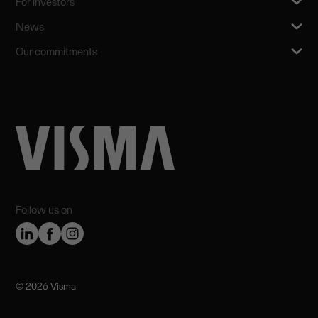
For investors
News
Our commitments
Follow us on
©️ 2026 Visma