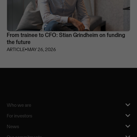
From trainee to CFO: Stian Grindheim on funding
the future
ARTICLE
⏵
MAY 26, 2026
Who we are
For investors
News