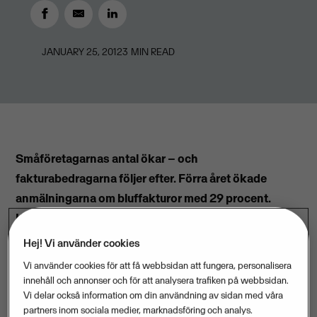
JANUARY 25, 2012
3
MIN READ
Småföretagarnas antal ökar – och
fakturabedragarna följer efter. Förra året ökade
anmälningarna om bluffakturor med 29 procent.
Uppsala län och Kronobergs län toppar
bedrägeriligan. Det visar en sammanställning som
Hej! Vi använder cookies
Visma gjort av statistik från Brottsförebyggande
Vi använder cookies för att få webbsidan att fungera, personalisera
rådet, BRÅ.
innehåll och annonser och för att analysera trafiken på webbsidan.
Vi delar också information om din användning av sidan med våra
För ett år sedan anades en viss dämpning i den
partners inom sociala medier, marknadsföring och analys.