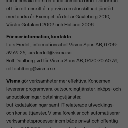
kan innehålla ett stort antal anmälda brott. Därför kan
ett län ett enskilt år uppvisa en stor skillnad jämfört
med andra år. Exempel på det är Gävleborg 2010,
Västra Götaland 2009 och Halland 2008.
För mer information, kontakta
Lars Fredell, informationschef Visma Spcs AB, 0708-
39 69 25,
lars.fredell@visma.se
Rolf Dahlberg, vd för Visma Spcs AB, 0470-70 60 39,
rolf.dahlberg@visma.se
Visma
gör verksamheter mer effektiva. Koncernen
levererar programvara, outsourcingtjänster, inköps- och
anbudslösningar, betalningstjänster,
butiksdatalösningar samt IT-relaterade utvecklings-
och konsulttjänster. Visma förenklar och automatiserar
verksamhetsprocesser inom både privat och offentlig