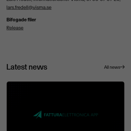
lars.fredell@visma.se
Bifogade filer
Release
Latest news
All news