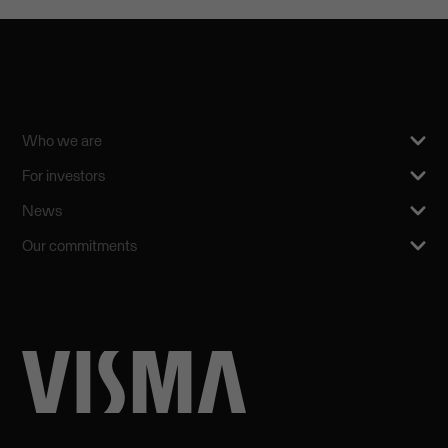
Who we are
For investors
News
Our commitments