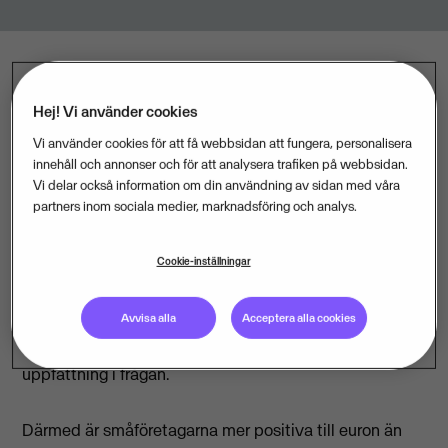
Sveriges småföretagare är mer positiva till euron än
Hej! Vi använder cookies
befolkningen i övrigt. Nästan 6 av 10 tycker att kronan
Vi använder cookies för att få webbsidan att fungera, personalisera
ska bytas mot den gemensamma europeiska valutan.
innehåll och annonser och för att analysera trafiken på webbsidan.
Det visar en färsk undersökning från Visma.
Vi delar också information om din användning av sidan med våra
partners inom sociala medier, marknadsföring och analys.
Totalt svarade 2.316 personer i småföretagarbranschen
på frågan "Tycker du att Sverige ska byta kronan mot
Cookie-inställningar
euro?". Resultatet visar att 57 procent (1.322) är för ett
valutaskifte, medan 38 procent (873) är emot.
Avvisa alla
Acceptera alla cookies
Resterande fem procent (121) har ingen bestämd
uppfattning i frågan.
Därmed är småföretagarna mer positiva till euron än