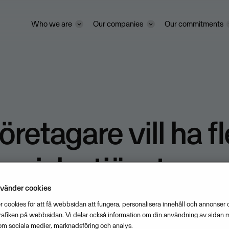
Who we are
Our companies
Our commitments
retagare vill ha fl
roniska tjänster
nvänder cookies
 cookies för att få webbsidan att fungera, personalisera innehåll och annonser o
trafiken på webbsidan. Vi delar också information om din användning av sidan 
JUNE 7, 2007
1
MIN READ
om sociala medier, marknadsföring och analys.