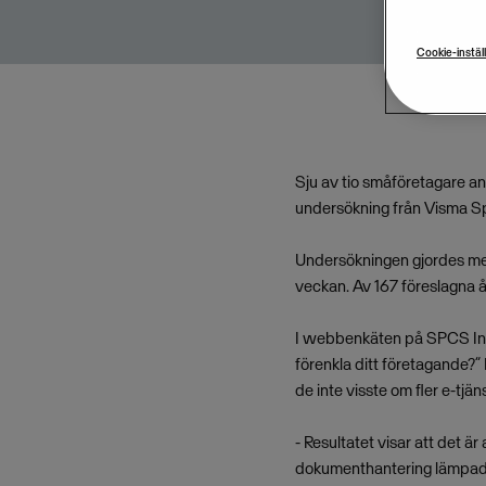
Cookie-instäl
Sju av tio småföretagare ans
undersökning från Visma Sp
Undersökningen gjordes med
veckan. Av 167 föreslagna å
I webbenkäten på SPCS Info
förenkla ditt företagande?”
de inte visste om fler e-tjän
- Resultatet visar att det 
dokumenthantering lämpade 