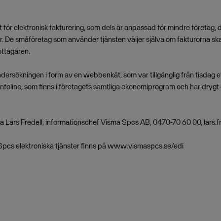
st för elektronisk fakturering, som dels är anpassad för mindre företa
 De småföretag som använder tjänsten väljer själva om fakturorna ska
mottagaren.
sökningen i form av en webbenkät, som var tillgänglig från tisdag eft
foline, som finns i företagets samtliga ekonomiprogram och har drygt 
ta Lars Fredell, informationschef Visma Spcs AB, 0470-70 60 00,
lars.
pcs elektroniska tjänster finns på www.vismaspcs.se/edi