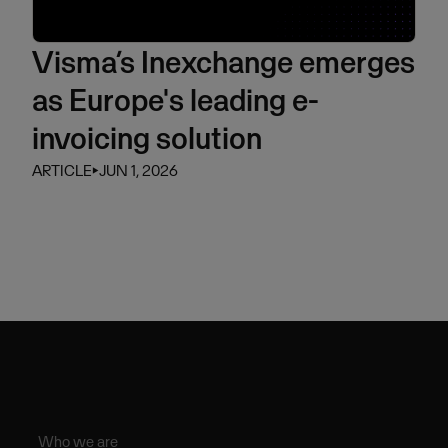
Visma’s Inexchange emerges
as Europe's leading e-
invoicing solution
ARTICLE
⏵
JUN 1, 2026
Who we are