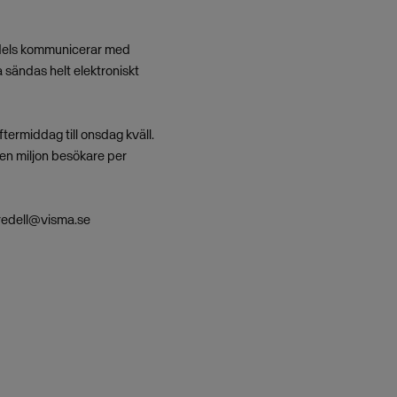
g, dels kommunicerar med
 sändas helt elektroniskt
ermiddag till onsdag kväll.
en miljon besökare per
fredell@visma.se