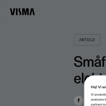
ARTICLE
Småfö
elekt
Hej! Vi a
Vi använder
analysera 
partners in