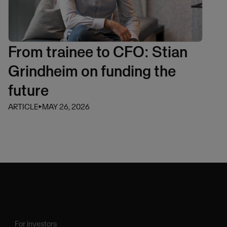
From trainee to CFO: Stian
Grindheim on funding the
future
ARTICLE
⏵
MAY 26, 2026
For investors