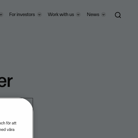
For investors
Work with us
News
er
ch för att
med våra