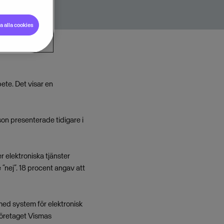
 alla cookies
bete. Det visar en
on presenterade tidigare i
 elektroniska tjänster
”nej”. 18 procent angav att
med system för elektronisk
företaget Vismas