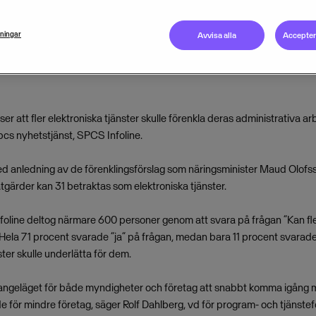
lningar
Avvisa alla
Acceptera
er att fler elektroniska tjänster skulle förenkla deras administrativa ar
cs nyhetstjänst, SPCS Infoline.
 anledning av de förenklingsförslag som näringsminister Maud Olofss
tgärder kan 31 betraktas som elektroniska tjänster.
line deltog närmare 600 personer genom att svara på frågan ”Kan fler
 Hela 71 procent svarade ”ja” på frågan, medan bara 11 procent svarade 
ster skulle underlätta för dem.
är angeläget för både myndigheter och företag att snabbt komma igång 
för mindre företag, säger Rolf Dahlberg, vd för program- och tjänste