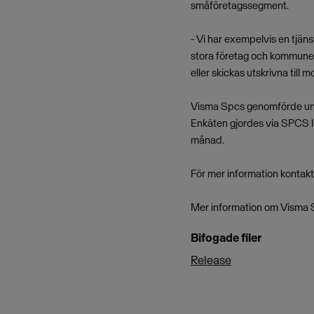
småföretagssegment.
- Vi har exempelvis en tjän
stora företag och kommuner.
eller skickas utskrivna till 
Visma Spcs genomförde under
Enkäten gjordes via SPCS In
månad.
För mer information kontak
Mer information om Visma S
Bifogade filer
Release