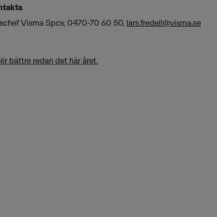
ntakta
ionschef Visma Spcs, 0470-70 60 50,
lars.fredell@visma.se
lir bättre redan det här året.