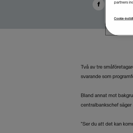
partners in
Cookie-instäl
Två av tre småföretagare
svarande som programfö
Bland annat mot bakgrun
centralbankschef säger s
"Ser du att det kan komm