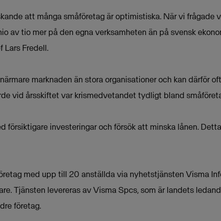
askande att många småföretag är optimistiska. När vi frågade v
io av tio mer på den egna verksamheten än på svensk ekonom
 Lars Fredell.
ar närmare marknaden än stora organisationer och kan därför ofta
rde vid årsskiftet var krismedvetandet tydligt bland småföret
d försiktigare investeringar och försök att minska lånen. Detta 
öretag med upp till 20 anställda via nyhetstjänsten Visma Inf
e. Tjänsten levereras av Visma Spcs, som är landets ledand
dre företag.