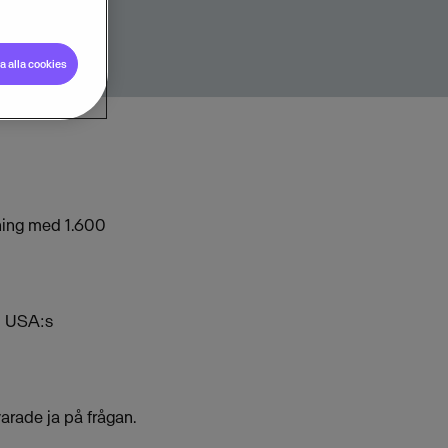
 alla cookies
kning med 1.600
tt USA:s
varade ja på frågan.