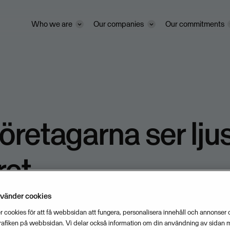
Who we are
Our companies
Our commitments
retagarna ser ljus
ret
nvänder cookies
tror att det blir bättre redan det hä
 cookies för att få webbsidan att fungera, personalisera innehåll och annonser o
trafiken på webbsidan. Vi delar också information om din användning av sidan 