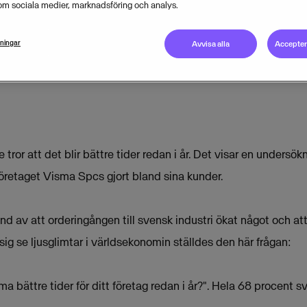
om sociala medier, marknadsföring och analys.
MAY 8, 2009
1
MIN READ
lningar
Avvisa alla
Acceptera
 tror att det blir bättre tider redan i år. Det visar en undersö
retaget Visma Spcs gjort bland sina kunder.
d av att orderingången till svensk industri ökat något och a
ig se ljusglimtar i världsekonomin ställdes den här frågan:
a bättre tider för ditt företag redan i år?". Hela 68 procent s