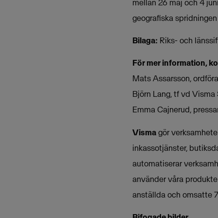
mellan 26 maj och 4 juni
geografiska spridningen 
Bilaga:
Riks- och länssi
För mer information, k
Mats Assarsson, ordföra
Björn Lang, tf vd Vism
Emma Cajnerud, pressa
Visma
gör verksamheter 
inkassotjänster, butiksd
automatiserar verksamh
använder våra produkter
anställda och omsatte 7
Bifogade bilder