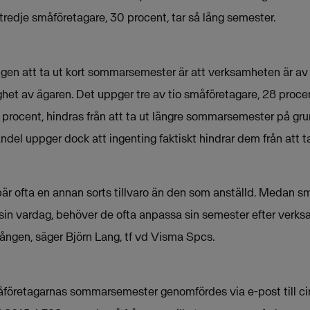
tredje småföretagare, 30 procent, tar så lång semester.
gen att ta ut kort sommarsemester är att verksamheten är av
ighet av ägaren. Det uppger tre av tio småföretagare, 28 proce
6 procent, hindras från att ta ut längre sommarsemester på gr
andel uppger dock att ingenting faktiskt hindrar dem från att t
bär ofta en annan sorts tillvaro än den som anställd. Medan s
r sin vardag, behöver de ofta anpassa sin semester efter verk
gången, säger Björn Lang, tf vd Visma Spcs.
öretagarnas sommarsemester genomfördes via e-post till cir