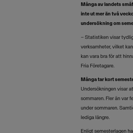
Många av landets småfö
inte ut mer än två vec
undersökning om semes
– Statistiken visar tydli
verksamheter, vilket ka
kan vara bra för att hi
Fria Företagare.
Många tar kort semest
Undersökningen visar att
sommaren. Fler än var f
under sommaren. Samtidi
lediga längre.
Enligt semesterlagen ha