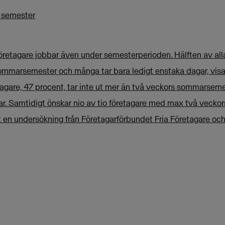
t semester
etagare jobbar även under semesterperioden. Hälften av alla
ommarsemester och många tar bara ledigt enstaka dagar, visa
tagare, 47 procent, tar inte ut mer än två veckors sommarsem
ar. Samtidigt önskar nio av tio företagare med max två vecko
gt en undersökning från Företagarförbundet Fria Företagare oc