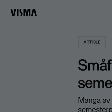
ARTICLE
Småfö
seme
​Många av
semesterpe