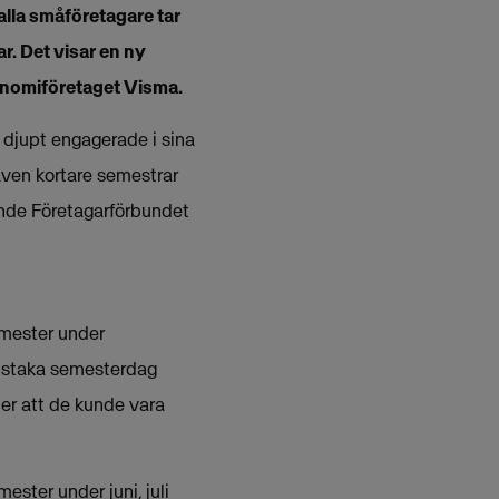
lla småföretagare tar
r. Det visar en ny
onomiföretaget Visma.
e djupt engagerade i sina
även kortare semestrar
rande Företagarförbundet
emester under
enstaka semesterdag
er att de kunde vara
ster under juni, juli