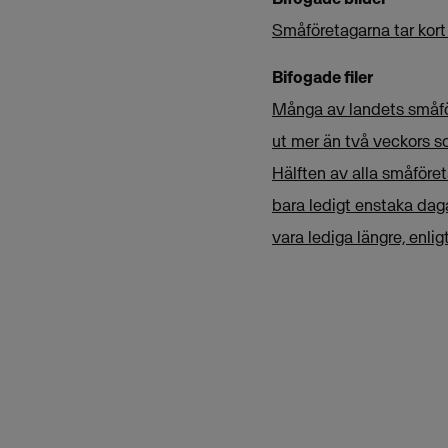
Småföretagarna tar kor
Bifogade filer
Många av landets småför
ut mer än två veckors s
Hälften av alla småföre
bara ledigt enstaka dag
vara lediga längre, enli