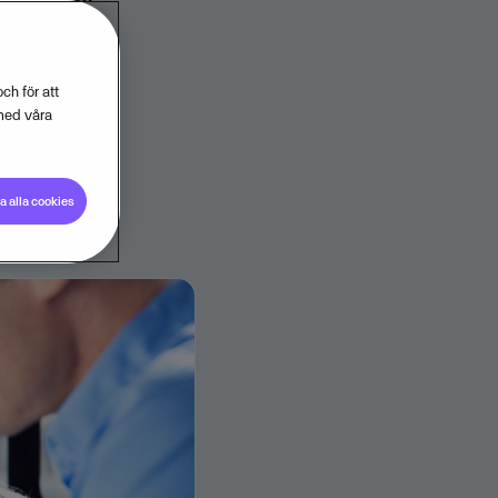
 och
ch för att
med våra
 alla cookies