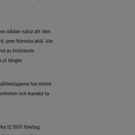
 en sådan natur att den
nt, som främsta skäl. Var
und av bristande
a ut längre
måföretagarna har större
samheten och kanske ta
ka 12 800 företag