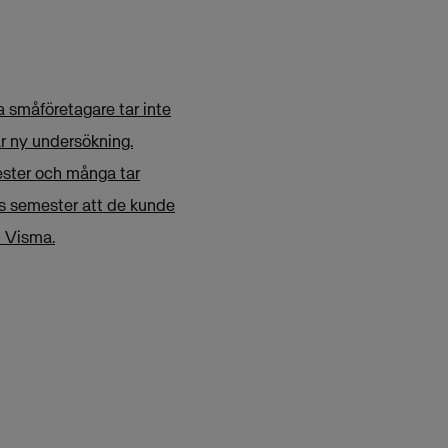
 småföretagare tar inte
r ny undersökning.
ester och många tar
rs semester att de kunde
h Visma.