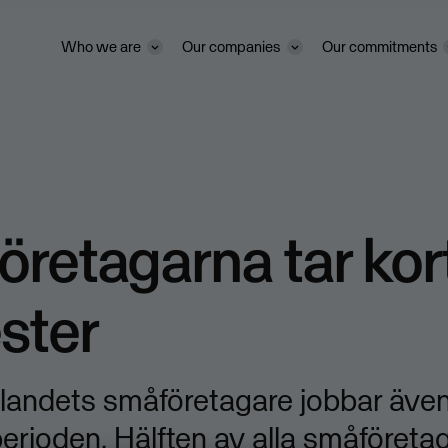
Who we are
Our companies
Our commitments
retagarna tar kor
ster
 landets småföretagare jobbar äve
rioden. Hälften av alla småföretag