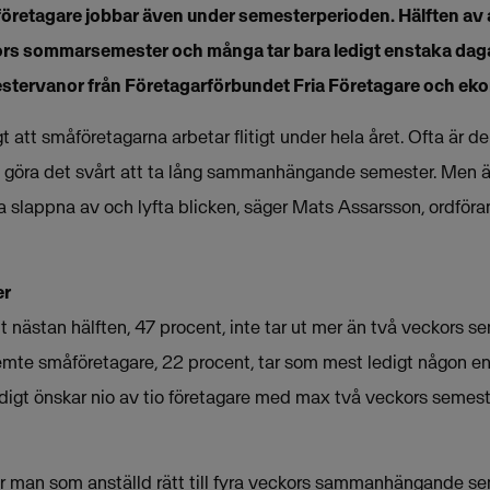
retagare jobbar även under semesterperioden. Hälften av a
kors sommarsemester och många tar bara ledigt enstaka daga
tervanor från Företagarförbundet Fria Företagare och ek
gt att småföretagarna arbetar flitigt under hela året. Ofta är d
n göra det svårt att ta lång sammanhängande semester. Men 
nna slappna av och lyfta blicken, säger Mats Assarsson, ordfö
er
 nästan hälften, 47 procent, inte tar ut mer än två veckors s
emte småföretagare, 22 procent, tar som mest ledigt någon 
gt önskar nio av tio företagare med max två veckors semest
r man som anställd rätt till fyra veckors sammanhängande seme