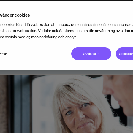
er än två veckors sommarsemester
nvänder cookies
bara ledigt enstaka dagar, visar ny
 cookies för att få webbsidan att fungera, personalisera innehåll och annonser o
ing.
trafiken på webbsidan. Vi delar också information om din användning av sidan 
om sociala medier, marknadsföring och analys.
JUNE 29, 2015
3
MIN READ
lningar
Avvisa alla
Acceptera