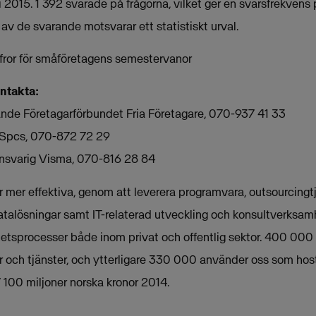
 2015. 1 392 svarade på frågorna, vilket ger en svarsfrekvens 
av de svarande motsvarar ett statistiskt urval.
ffror för småföretagens semestervanor
ontakta:
nde Företagarförbundet Fria Företagare, 070-937 41 33
a Spcs, 070-872 72 29
nsvarig Visma, 070-816 28 84
mer effektiva, genom att leverera programvara, outsourcingtjä
atalösningar samt IT-relaterad utveckling och konsultverksamh
etsprocesser både inom privat och offentlig sektor. 400 000
 och tjänster, och ytterligare 330 000 använder oss som host
 100 miljoner norska kronor 2014.