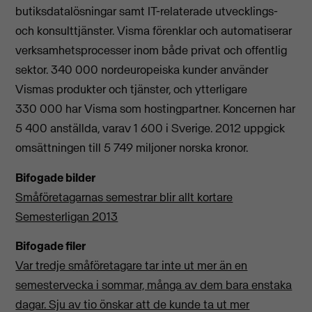
butiksdatalösningar samt IT-relaterade utvecklings-
och konsulttjänster. Visma förenklar och automatiserar
verksamhetsprocesser inom både privat och offentlig
sektor. 340 000 nordeuropeiska kunder använder
Vismas produkter och tjänster, och ytterligare
330 000 har Visma som hostingpartner. Koncernen har
5 400 anställda, varav 1 600 i Sverige. 2012 uppgick
omsättningen till 5 749 miljoner norska kronor.
Bifogade bilder
Småföretagarnas semestrar blir allt kortare
Semesterligan 2013
Bifogade filer
Var tredje småföretagare tar inte ut mer än en
semestervecka i sommar, många av dem bara enstaka
dagar. Sju av tio önskar att de kunde ta ut mer