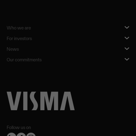
Who we are
For investors
News
Our commitments
Follow us on