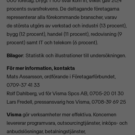
000 företag. Drygt 1 100 svar kom in, vilket gav 20,4
procents svarsfrekvens. De deltagande företagarna
representerar alla förekommande branscher, varav
de största utgörs av verkstad och industri (13 procent),
bygg (12 procent), handel (11 procent), redovisning (9
procent) samt IT och telekom (6 procent).
Bilagor
: Statistik och illustrationer till undersökningen.
För mer information, kontakta
Mats Assarsson, ordförande i Företagarförbundet,
0709-37 41 33
Rolf Dahlberg, vd för Visma Spcs AB, 0705-20 01 30
Lars Fredell, pressansvarig hos Visma, 0708-39 69 25
Visma
gör verksamheter mer effektiva. Koncernen
levererar programvara, outsourcingtjänster, inköps- och
anbudslösningar, betalningstjänster,