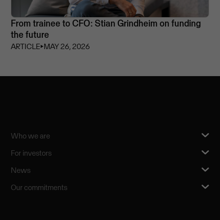
From trainee to CFO: Stian Grindheim on funding
the future
ARTICLE
⏵
MAY 26, 2026
Who we are
For investors
News
Our commitments