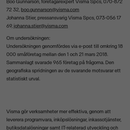
Boo Gunnarson, företagarexpert Visma Spcs, 070-872
72 32,
boo.gunnarson@visma.com
Johanna Stier, pressansvarig Visma Spcs, 073-056 17
69,
johanna.stier@visma.com
Om undersökningen:
Undersökningen genomfördes via e-post till omkring 18
000 småföretag mellan den 1 och 21 mars 2018.
Sammanlagt svarade 965 företag på frågorna. Den
geografiska spridningen av de svarande motsvarar ett
statistiskt urval.
Visma gör verksamheter mer effektiva, genom att
leverera programvara, inköpslösningar, inkassotjänster,
butiksdatalösningar samt IT-relaterad utveckling och