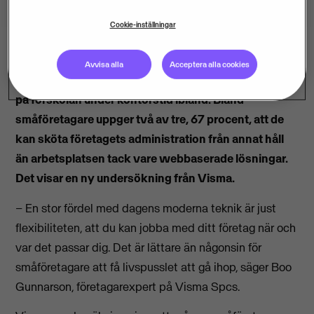
Cookie-inställningar
Avvisa alla
Acceptera alla cookies
Många behöver kunna gå till tandläkaren eller hämta
på förskolan under kontorstid ibland. Bland
småföretagare uppger två av tre, 67 procent, att de
kan sköta företagets administration från annat håll
än arbetsplatsen tack vare webbaserade lösningar.
Det visar en ny undersökning från Visma.
– En stor fördel med dagens moderna teknik är just
flexibiliteten, att du kan jobba med ditt företag när och
var det passar dig. Det är lättare än någonsin för
småföretagare att få livspusslet att gå ihop, säger Boo
Gunnarson, företagarexpert på Visma Spcs.