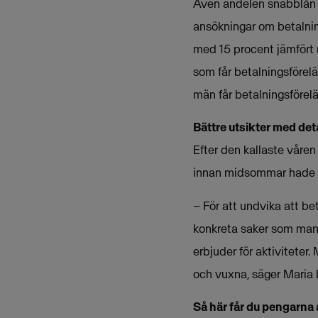
Även andelen snabblån 
ansökningar om betalnin
med 15 procent jämfört
som får betalningsförel
män får betalningsförel
Bättre utsikter med det
Efter den kallaste våre
innan midsommar hade r
– För att undvika att b
konkreta saker som man 
erbjuder för aktiviteter
och vuxna, säger Maria 
Så här får du pengarna a