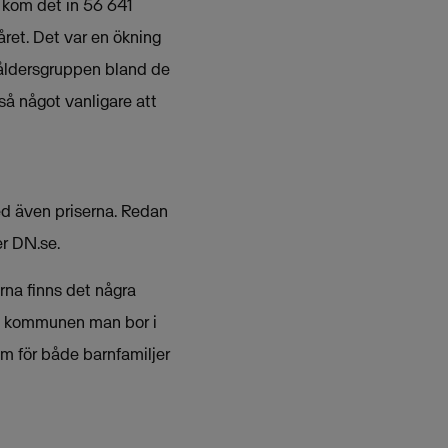
 kom det in 56 641
ret. Det var en ökning
åldersgruppen bland de
så något vanligare att
ed även priserna. Redan
r DN.se.
rna finns det några
vad kommunen man bor i
am för både barnfamiljer