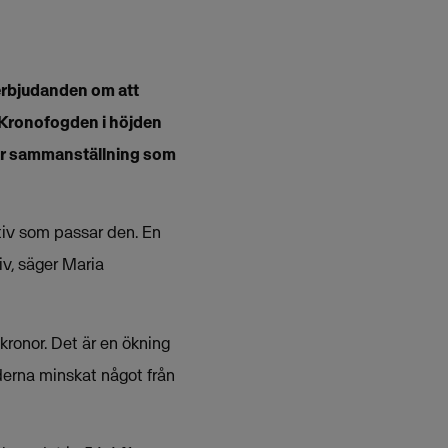
erbjudanden om att
 Kronofogden i höjden
sar sammanställning som
ativ som passar den. En
iv, säger Maria
kronor. Det är en ökning
derna minskat något från