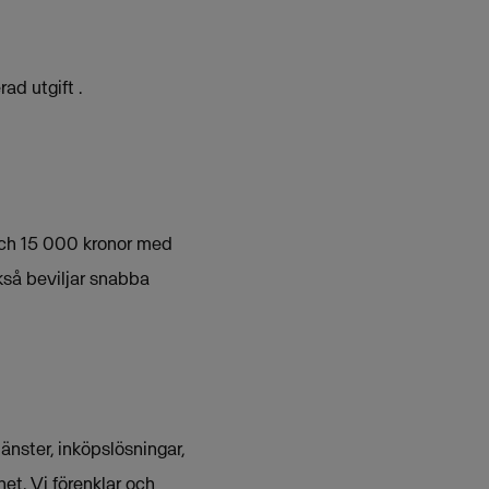
ad utgift .
och 15 000 kronor med
kså beviljar snabba
nster, inköpslösningar,
et. Vi förenklar och