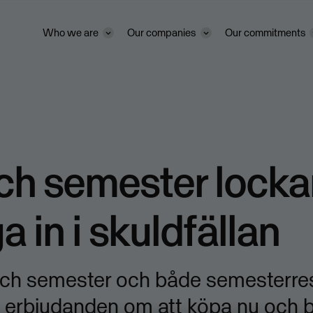
Who we are
Our companies
Our commitments
ch semester locka
 in i skuldfällan
h semester och både semesterre
 erbjudanden om att köpa nu och b