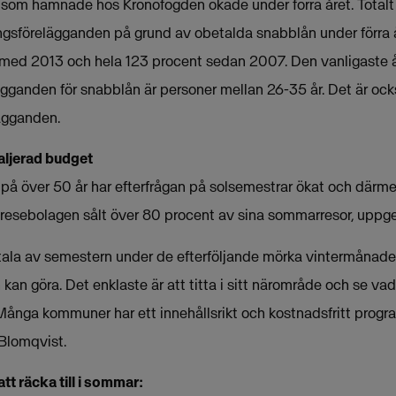
som hamnade hos Kronofogden ökade under förra året. Totalt
gsförelägganden på grund av obetalda snabblån under förra å
 med 2013 och hela 123 procent sedan 2007. Den vanligaste 
ägganden för snabblån är personer mellan 26-35 år. Det är ock
ägganden.
aljerad budget
n på över 50 år har efterfrågan på solsemestrar ökat och därm
esebolagen sålt över 80 procent av sina sommarresor, uppge
etala av semestern under de efterföljande mörka vintermånade
kan göra. Det enklaste är att titta i sitt närområde och se 
. Många kommuner har ett innehållsrikt och kostnadsfritt progr
Blomqvist.
tt räcka till i sommar: