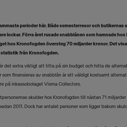
sammaste perioder här. Både semesterresor och butikernas 
are lockar. Förra året rusade snabblånen som hamnade hos
rget hos Kronofogden översteg 70 miljarder kronor. Det vi
 statistik från Kronofogden.
är det extra viktigt att titta på sin budget och hitta de altern
r som finansieras av snabblån är ett väldigt kostsamt alternat
re på inkassobolaget Visma Collectors.
personernas skulder hos Kronofogden till nästan 71 miljarder 
sedan 2011. Dock har antalet personer som ligger bakom skul