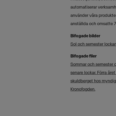
automatiserar verksamh
använder våra produkter
anställda och omsatte 7
Bifogade bilder
Sol och semester lockar 
Bifogade filer
Sommar och semester oc
senare lockar. Förra år
skuldberget hos myndigh
Kronofogden.