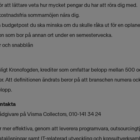
r att lättare veta hur mycket pengar du har att röra dig med.
 kostnadsfria sommarnöjen nära dig.
n budgetpost du ska minska om du skulle råka ut för en oplaner
n som bor på annan ort under en semestervecka.
r och snabblån
ligt Kronofogden, krediter som omfattar belopp mellan 500 
er. Att definitionen ändrats beror på att branschen numera oc
elopp.
ontakta
ådgivare på Visma Collectors, 010-141 34 24
mer effektiva, genom att leverera programvara, outsourcingtjä
atalösningar samt IT-relaterad utveckling och konsultverksamh