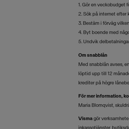
1. Gör en veckobudget fö
2. Sök på internet efter
3. Bestäm i förväg vilke
4. Byt boende med någo
5. Undvik delbetalninga
Om snabblån
Med snabblån avses, en
löptid upp till 12 månad
krediter på högre låneb
För mer information, k
Maria Blomqvist, skuldr
Visma
gör verksamheter 
inkassotjänster, butiksd