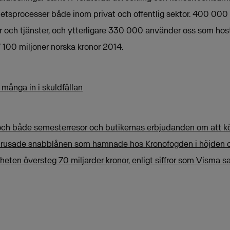
etsprocesser både inom privat och offentlig sektor. 400 000
 och tjänster, och ytterligare 330 000 använder oss som host
 100 miljoner norska kronor 2014.
många in i skuldfällan
h både semesterresor och butikernas erbjudanden om att k
et rusade snabblånen som hamnade hos Kronofogden i höjden o
eten översteg 70 miljarder kronor, enligt siffror som Visma 