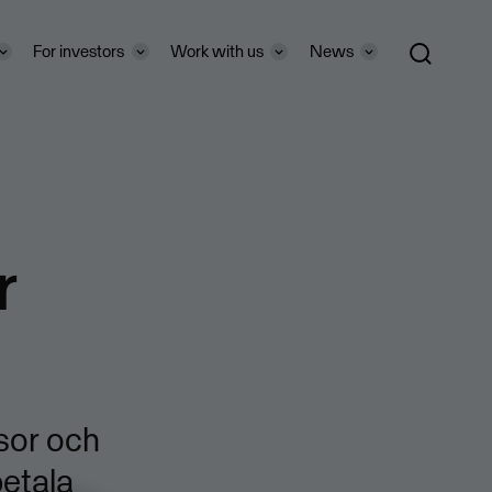
For investors
Work with us
News
r
sor och
etala