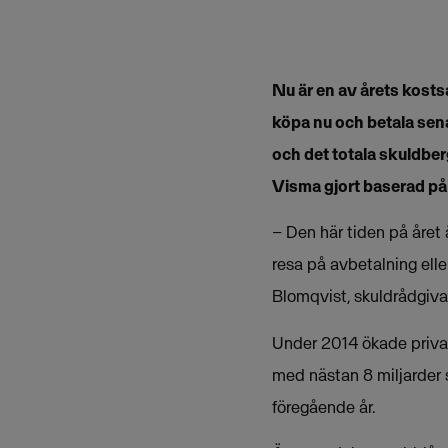
Nu är en av årets kost
köpa nu och betala sen
och det totala skuldbe
Visma gjort baserad på
– Den här tiden på året 
resa på avbetalning elle
Blomqvist, skuldrådgiva
Under 2014 ökade privat
med nästan 8 miljarder 
föregående år.