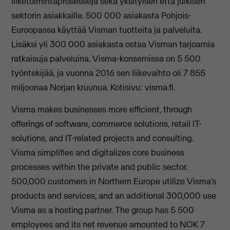
liiketoimintaprosesseja sekä yksityisen että julkisen
sektorin asiakkaille. 500 000 asiakasta Pohjois-
Euroopassa käyttää Visman tuotteita ja palveluita.
Lisäksi yli 300 000 asiakasta ostaa Visman tarjoamia
ratkaisuja palveluina. Visma-konsernissa on 5 500
työntekijää, ja vuonna 2016 sen liikevaihto oli 7 855
miljoonaa Norjan kruunua. Kotisivu: visma.fi.
Visma makes businesses more efficient, through
offerings of software, commerce solutions, retail IT-
solutions, and IT-related projects and consulting.
Visma simplifies and digitalizes core business
processes within the private and public sector.
500,000 customers in Northern Europe utilize Visma’s
products and services, and an additional 300,000 use
Visma as a hosting partner. The group has 5 500
employees and its net revenue amounted to NOK 7