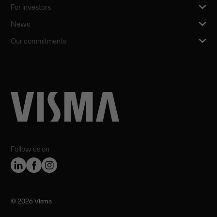
For investors
News
Our commitments
Follow us on
©️ 2026 Visma