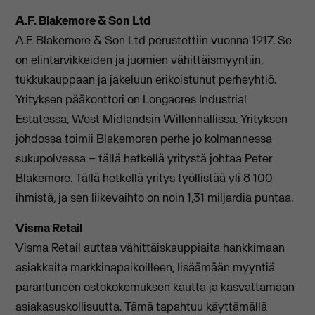
A.F. Blakemore & Son Ltd
A.F. Blakemore & Son Ltd perustettiin vuonna 1917. Se
on elintarvikkeiden ja juomien vähittäismyyntiin,
tukkukauppaan ja jakeluun erikoistunut perheyhtiö.
Yrityksen pääkonttori on Longacres Industrial
Estatessa, West Midlandsin Willenhallissa. Yrityksen
johdossa toimii Blakemoren perhe jo kolmannessa
sukupolvessa – tällä hetkellä yritystä johtaa Peter
Blakemore. Tällä hetkellä yritys työllistää yli 8 100
ihmistä, ja sen liikevaihto on noin 1,31 miljardia puntaa.
Visma Retail
Visma Retail auttaa vähittäiskauppiaita hankkimaan
asiakkaita markkinapaikoilleen, lisäämään myyntiä
parantuneen ostokokemuksen kautta ja kasvattamaan
asiakasuskollisuutta. Tämä tapahtuu käyttämällä