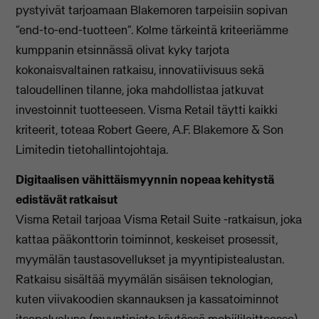
pystyivät tarjoamaan Blakemoren tarpeisiin sopivan
”end-to-end-tuotteen”. Kolme tärkeintä kriteeriämme
kumppanin etsinnässä olivat kyky tarjota
kokonaisvaltainen ratkaisu, innovatiivisuus sekä
taloudellinen tilanne, joka mahdollistaa jatkuvat
investoinnit tuotteeseen. Visma Retail täytti kaikki
kriteerit, toteaa Robert Geere, A.F. Blakemore & Son
Limitedin tietohallintojohtaja.
Digitaalisen vähittäismyynnin nopeaa kehitystä
edistävät ratkaisut
Visma Retail tarjoaa Visma Retail Suite -ratkaisun, joka
kattaa pääkonttorin toiminnot, keskeiset prosessit,
myymälän taustasovellukset ja myyntipistealustan.
Ratkaisu sisältää myymälän sisäisen teknologian,
kuten viivakoodien skannauksen ja kassatoiminnot
itsepalveluna (myyntipiste käytössä mobiililaitteessa)