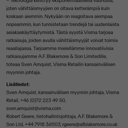
– Teknologia kehittyy eksponentiaalisella vauhdilla,
joten vähittäismyyjien on oltava ketterämpiä kuin
koskaan aiemmin. Nykyään on reagoitava aiempaa
nopeammin, kun tunnistetaan trendejä tai uudenlaista
asiakaskäyttäytymistä. Tästä syystä Visma tarjoaa
ratkaisuja, joiden avulla vähittäismyyjät voivat toimia
reaaliajassa. Tarjoamme mielellämme innovatiivisia
ratkaisujamme A.F. Blakemore & Son Limitedille,
toteaa Sven Arnquist, Visma Retailin kansainvälisen
myynnin johtaja.
Lisätiedot:
Sven Arnquist, kansainvälisen myynnin johtaja, Visma
Retail, +46 (0)72 223 49 50,
sven.arnquist@visma.com
Robert Geere, tietohallintojohtaja, A.F. Blakemore &
Son Ltd, +44 7918 361103,
rgeere@afblakemore.co.uk