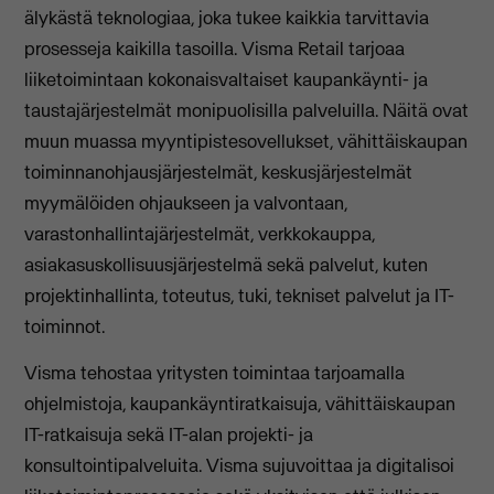
älykästä teknologiaa, joka tukee kaikkia tarvittavia
prosesseja kaikilla tasoilla. Visma Retail tarjoaa
liiketoimintaan kokonaisvaltaiset kaupankäynti- ja
taustajärjestelmät monipuolisilla palveluilla. Näitä ovat
muun muassa myyntipistesovellukset, vähittäiskaupan
toiminnanohjausjärjestelmät, keskusjärjestelmät
myymälöiden ohjaukseen ja valvontaan,
varastonhallintajärjestelmät, verkkokauppa,
asiakasuskollisuusjärjestelmä sekä palvelut, kuten
projektinhallinta, toteutus, tuki, tekniset palvelut ja IT-
toiminnot.
Visma tehostaa yritysten toimintaa tarjoamalla
ohjelmistoja, kaupankäyntiratkaisuja, vähittäiskaupan
IT-ratkaisuja sekä IT-alan projekti- ja
konsultointipalveluita. Visma sujuvoittaa ja digitalisoi