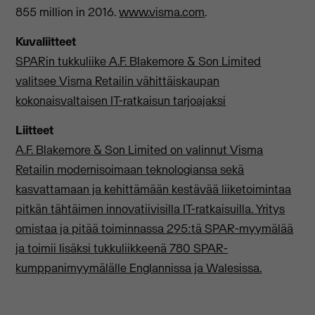
855 million in 2016.
www.visma.com
.
Kuvaliitteet
SPARin tukkuliike A.F. Blakemore & Son Limited
valitsee Visma Retailin vähittäiskaupan
kokonaisvaltaisen IT-ratkaisun tarjoajaksi
Liitteet
A.F. Blakemore & Son Limited on valinnut Visma
Retailin modernisoimaan teknologiansa sekä
kasvattamaan ja kehittämään kestävää liiketoimintaa
pitkän tähtäimen innovatiivisilla IT-ratkaisuilla. Yritys
omistaa ja pitää toiminnassa 295:tä SPAR-myymälää
ja toimii lisäksi tukkuliikkeenä 780 SPAR-
kumppanimyymälälle Englannissa ja Walesissa.