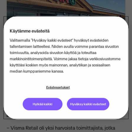
Käytämme evästeitä
Valitsemalla “Hyväksy kaikki evästeet” hyväksyt evästeiden
tallentamisen laitteellesi. Niiden avulla voimme parantaa sivuston
toimivuutta, analysoida sivuston käyttöä ja toteuttaa
markkinointitoimenpiteitä. Voimme jakaa tietoja verkkosivustomme
käyttöäsi koskien myös mainonnan, analytiikan ja sosiaalisen
A.F. Blakemore & Son Limited on valinnut Visma
median kumppaniemme kanssa.
Retailin modernisoimaan teknologiansa sekä
kasvattamaan ja kehittämään kestävää liiketoimintaa
Evästeasetukset
pitkän tähtäimen innovatiivisilla IT-ratkaisuilla. Yritys
omistaa ja pitää toiminnassa 295:tä SPAR-myymälää
Hylkää kaikki
Hyväksy kaikki evästeet
ja toimii lisäksi tukkuliikkeenä 780 SPAR-
kumppanimyymälälle Englannissa ja Walesissa.
– Visma Retail oli yksi harvoista toimittajista, jotka