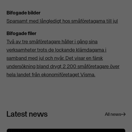
Bifogade bilder
Sparsamt med långledigt hos småföretagarna till jul
Bifogade filer
Två av tre småföretagare håller i gång sina
verksamheter trots de lockande klämdagarna i
samband med jul och nyår. Det visar en färsk
undersökning bland drygt 2 200 småföretagare över
hela landet från ekonomiföretaget Visma.
Latest news
All news