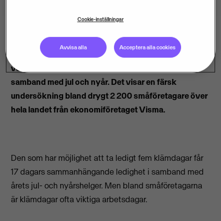
Cookie-inställningar
Avvisa alla
Acceptera alla cookies
Två av tre småföretagare håller i gång sina
verksamheter trots de lockande klämdagarna i
samband med jul och nyår. Det visar en färsk
undersökning bland drygt 2 200 småföretagare över
hela landet från ekonomiföretaget Visma.
Den som har möjlighet att ta ledigt fem klämdagar får
17 dagars sammanhängande ledighet i samband med
årets jul- och nyårshelger. Men bland småföretagarna
är klämdagar ofta viktiga arbetsdagar.