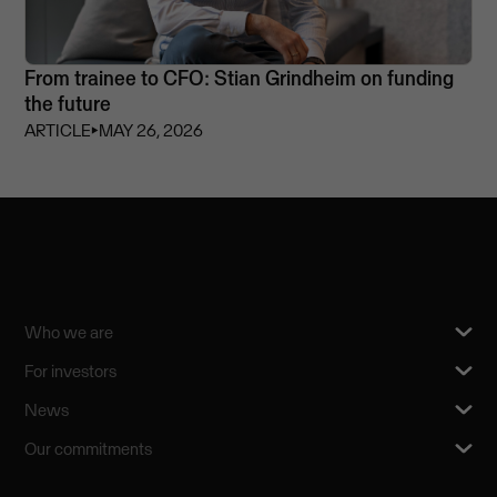
From trainee to CFO: Stian Grindheim on funding
the future
ARTICLE
⏵
MAY 26, 2026
Who we are
For investors
News
Our commitments