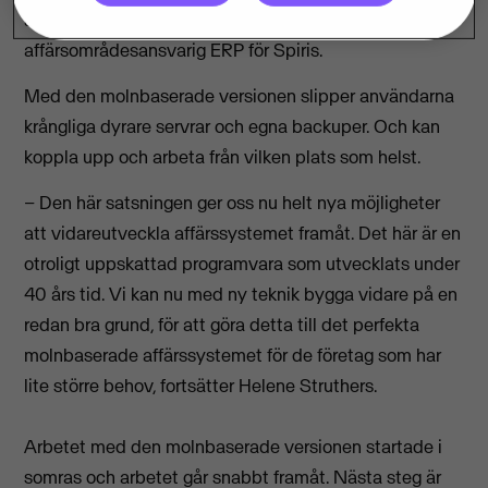
användarvänlighet, säger Helene Struthers,
affärsområdesansvarig ERP för Spiris.
Med den molnbaserade versionen slipper användarna
krångliga dyrare servrar och egna backuper. Och kan
koppla upp och arbeta från vilken plats som helst.
– Den här satsningen ger oss nu helt nya möjligheter
att vidareutveckla affärssystemet framåt. Det här är en
otroligt uppskattad programvara som utvecklats under
40 års tid. Vi kan nu med ny teknik bygga vidare på en
redan bra grund, för att göra detta till det perfekta
molnbaserade affärssystemet för de företag som har
lite större behov, fortsätter Helene Struthers.
Arbetet med den molnbaserade versionen startade i
somras och arbetet går snabbt framåt. Nästa steg är