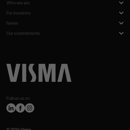
Who we are
For investors
News
Our commitments
Follow us on
©️ 2026 Visma