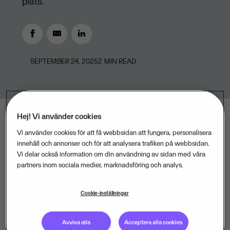
plats.
SEPTEMBER 24, 2025
2
MIN READ
Hej! Vi använder cookies
Vi använder cookies för att få webbsidan att fungera, personalisera
– Vi vet att den lokalt installerade versionen av Visma
innehåll och annonser och för att analysera trafiken på webbsidan.
Administration 2000 är ett otroligt omtyckt och känt
Vi delar också information om din användning av sidan med våra
partners inom sociala medier, marknadsföring och analys.
affärssystem. Framförallt av dem som har specifika
behov, som till exempel större lagerhantering. Genom
Cookie-inställningar
att lyfta Visma Administration till molnet har vi
möjlighet att ge dem en ännu flexiblare och enklare
Avvisa alla
Acceptera alla cookies
vardag, utan att kompromissa på funktionalitet eller