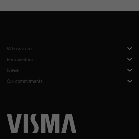
Who we are
For investors
News
Our commitments