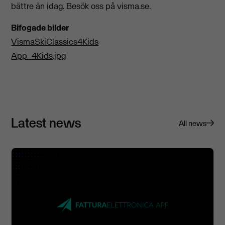
bättre än idag. Besök oss på visma.se.
Bifogade bilder
VismaSkiClassics4Kids
App_4Kids.jpg
Latest news
All news