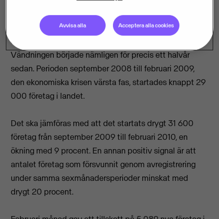
en sex månader lång positiv trend står sig.
Avvisa alla
Acceptera alla cookies
Sex positiva månader
Vändningen började nämligen för precis ett halvår
sedan. Perioden september 2008 till februari 2009,
den ekonomiska krisen värsta fas, startades knappt 29
000 företag i landet.
Det ska jämföras med att det startats drygt 31 600
företag från september 2009 till februari 2010, en
ökning med 9 procent. En annan positiv signal är att
antalet företag som försvunnit genom avregistrering
under samma sexmånadersperioder minskat med
drygt 20 procent.
Februari månad gav ett tillskott på 5 089 nya företag i