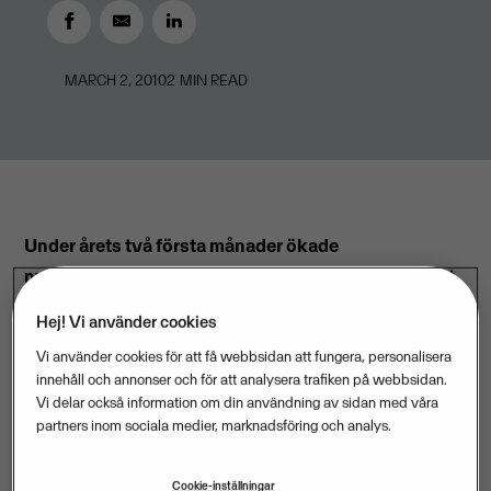
MARCH 2, 2010
2
MIN READ
Under årets två första månader ökade
nyföretagandet i landet med drygt 6 procent jämfört
med samma period 2009. Det visar ny statistik från
Hej! Vi använder cookies
Bolagsverket, sammanställd av programföretaget
Vi använder cookies för att få webbsidan att fungera, personalisera
Visma Spcs.
innehåll och annonser och för att analysera trafiken på webbsidan.
Vi delar också information om din användning av sidan med våra
partners inom sociala medier, marknadsföring och analys.
Under januari och februari registrerades 11 024 nya
företag, vilket är 665 fler än samma månader 2009.
Cookie-inställningar
Det ger en ökning med 6,4 procent, vilket innebär att