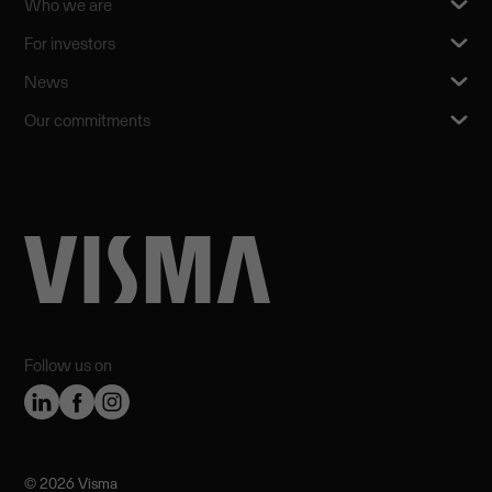
Who we are
For investors
News
Our commitments
Follow us on
©️ 2026 Visma