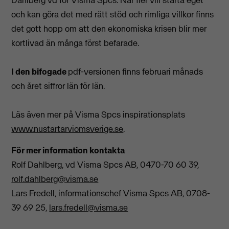
och kan göra det med rätt stöd och rimliga villkor finns
det gott hopp om att den ekonomiska krisen blir mer
kortlivad än många först befarade.
I den bifogade
pdf-versionen finns februari månads
och året siffror län för län.
Läs även mer på Visma Spcs inspirationsplats
www.nustartarviomsverige.se
.
För mer information kontakta
Rolf Dahlberg, vd Visma Spcs AB, 0470-70 60 39,
rolf.dahlberg@visma.se
Lars Fredell, informationschef Visma Spcs AB, 0708-
39 69 25,
lars.fredell@visma.se