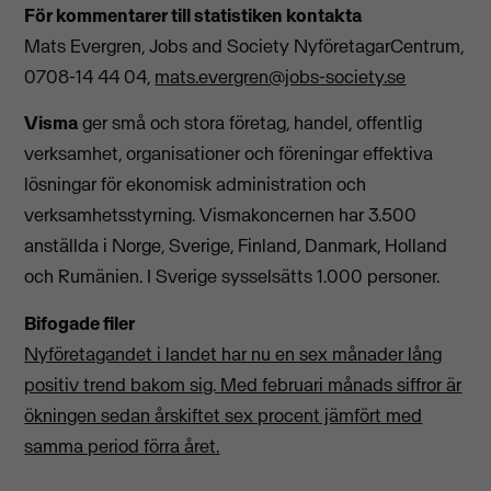
För kommentarer till statistiken kontakta
Mats Evergren, Jobs and Society NyföretagarCentrum,
0708-14 44 04,
mats.evergren@jobs-society.se
Visma
ger små och stora företag, handel, offentlig
verksamhet, organisationer och föreningar effektiva
lösningar för ekonomisk administration och
verksamhetsstyrning. Vismakoncernen har 3.500
anställda i Norge, Sverige, Finland, Danmark, Holland
och Rumänien. I Sverige sysselsätts 1.000 personer.
Bifogade filer
Nyföretagandet i landet har nu en sex månader lång
positiv trend bakom sig. Med februari månads siffror är
ökningen sedan årskiftet sex procent jämfört med
samma period förra året.