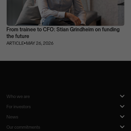
From trainee to CFO: Stian Grindheim on funding
the future
ARTICLE
⏵
MAY 26, 2026
Who we are
For investors
News
Our commitments