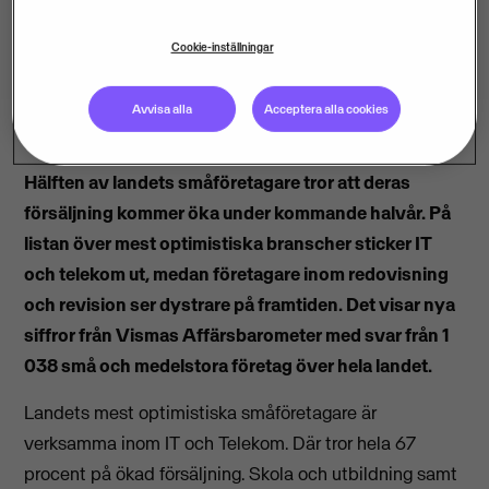
Cookie-inställningar
Avvisa alla
Acceptera alla cookies
Hälften av landets småföretagare tror att deras
försäljning kommer öka under kommande halvår. På
listan över mest optimistiska branscher sticker IT
och telekom ut, medan företagare inom redovisning
och revision ser dystrare på framtiden. Det visar nya
siffror från Vismas Affärsbarometer med svar från 1
038 små och medelstora företag över hela landet.
Landets mest optimistiska småföretagare är
verksamma inom IT och Telekom. Där tror hela 67
procent på ökad försäljning. Skola och utbildning samt