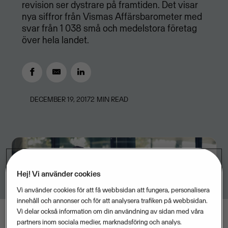
revision ser dystrare på framtiden. Det visar
nya siffror från Vismas Affärsbarometer med
svar från 1 038 små och medelstora företag
över hela landet.
DECEMBER 19, 2017
2
MIN READ
Hej! Vi använder cookies
Vi använder cookies för att få webbsidan att fungera, personalisera
innehåll och annonser och för att analysera trafiken på webbsidan.
Vi delar också information om din användning av sidan med våra
partners inom sociala medier, marknadsföring och analys.