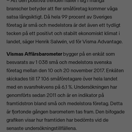
– Att den positiva trenden håller i sig i många
branscher betyder att fler småföretag kommer våga
satsa långsiktigt. Då hela 99 procent av Sveriges
företag är små och medelstora är det även ett tydligt
tecken på ett positivt och stabilt ekonomiskt klimat i
landet, säger Henrik Salwén, vd för Visma Advantage.
Vismas Affärsbarometer
bygger på en enkät som
besvarats av 1 038 små och medelstora svenska
företag mellan den 10 och 20 november 2017. Enkäten
skickades till 17 106 småföretagare över hela landet
med en svarsfrekvens på 6,1 %. Undersökningen har
genomförts sedan 2011 och är en indikator på
framtidstron bland små och medelstora företag. Detta
är fjortonde gången barometern tas fram. Den bifogade
grafiken visar hur framtiden har bedömts vid de
senaste undersökningstillfällena.