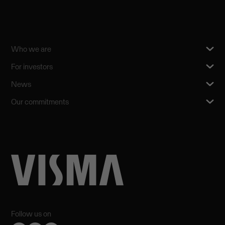
Who we are
For investors
News
Our commitments
Follow us on