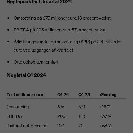
Højdepunkter 1. kvartal 2024
Omsætning på 675 millioner euro, 18 procent vækst
EBITDA på 203 millioner euro, 37 procent vækst
Årlig tilbagevendende omsætning (ARR) på 2,4 milliarder
euro ved udgangen af kvartalet
Otte opkøb gennemført
Nøgletal Q1 2024
Tal i millioner euro
Q1 24
Q1 23
Ændring
Omsætning
675
571
+18 %
EBITDA
203
148
+37 %
Justeret nettoresultat
109
70
+56 %