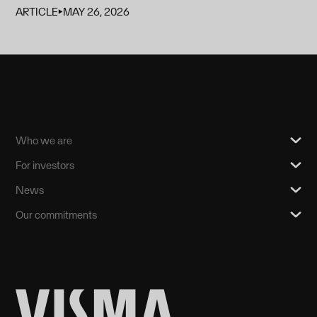
ARTICLE
⏵
MAY 26, 2026
Who we are
For investors
News
Our commitments