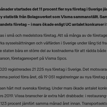
månader startades det 11 procent fler nya företag i Sverige
ny statistik från Bolagsverket som Visma sammanställt. Samt
andets företag ­– i mars ökade enligt UC antalet konkurser i
as i små och medelstora företag. Att så många av de företagen
a sysselsättningen och välfärden i Sverige under lång tid fr
e staten bära en större del av kostnaderna för att rädda både
arson, företagarexpert på Visma Spcs.
2020 registrerades 21 225 nya företag i Sverige. Det motsvara
a period förra året, då 19 051 registreringar av nya företag 
isen hårt mot svenska företag. Under mars ökade antalet konk
s 2019. Vissa branscher är extra hårt drabbade: i restaurang
23 procent jämfört samma månad året innan. Transportsektorn