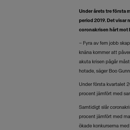
Under årets tre första 
period 2019. Det visar 
coronakrisen hårt mot l
– Fyra av fem jobb skap
knäna kommer att påverk
akuta krisen pågår måst
hotade, säger Boo Gunn
Under första kvartalet 
procent jämfört med samm
Samtidigt slår coronakr
procent jämfört med mar
ökade konkurserna med 1