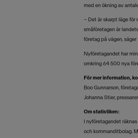
med en ökning av antale
– Det är skarpt läge för
småföretagen är landets
företag på vägen, säge
Nyföretagandet har min
omkring 64 500 nya före
För mer information, k
Boo Gunnarson, företag
Johanna Stier, pressan
Om statistiken:
I nyföretagandet räknas
och kommanditbolag. Mån