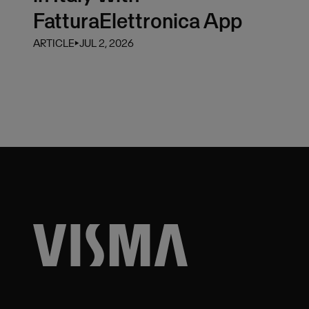
FatturaElettronica App
ARTICLE
⏵
JUL 2, 2026