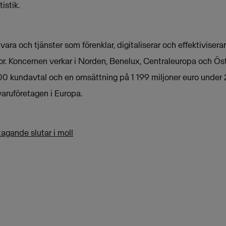
istik.
ra och tjänster som förenklar, digitaliserar och effektivisera
tor. Koncernen verkar i Norden, Benelux, Centraleuropa och Ös
0 kundavtal och en omsättning på 1 199 miljoner euro under 
aruföretagen i Europa.
tagande slutar i moll