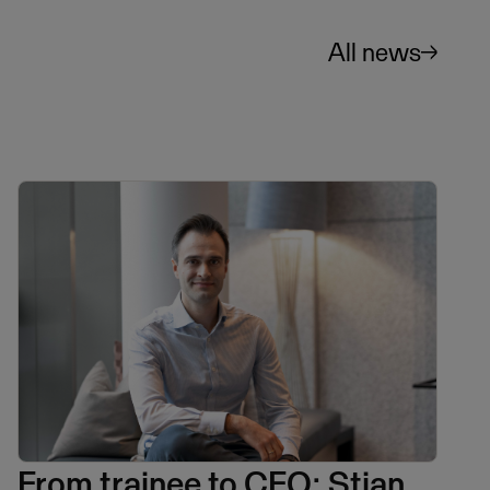
All news
From trainee to CFO: Stian