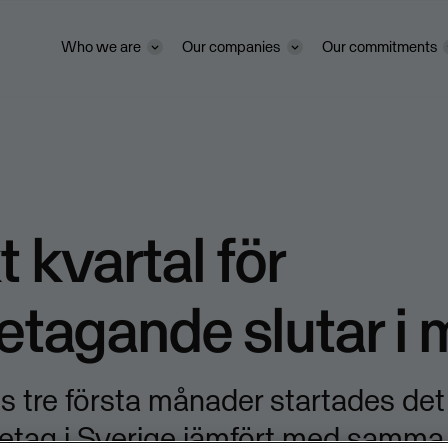
Who we are
Our companies
Our commitments
t kvartal för
etagande slutar i 
s tre första månader startades det
öretag i Sverige jämfört med samma