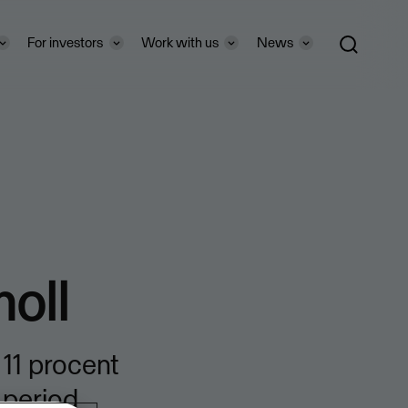
For investors
Work with us
News
moll
 11 procent
 period