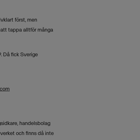
vklart först, men
att tappa alltför många
 Då fick Sverige
.com
gsidkare, handelsbolag
erket och finns då inte