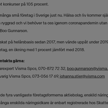
t konkurser på 105 procent.
 många små företag i Sverige just nu. Hälsa och liv kommer själ
 ryggrad och vi behöver ta oss igenom coronapandemin utan 
r Boo Gunnarson.
skat på helårsbasis sedan 2017, men vände uppåt under 2019.
tag, en ökning med 1 procent jämfört med 2018.
ontakta gärna:
arexpert Visma Spcs, 070-872 72 32,
boo.gunnarson@visma
svarig Visma Spcs, 073-056 17 69,
johanna.stier@visma.com
 de fyra vanligaste företagsformerna aktiebolag, enskild närin
ga enskilda näringsidkare är enbart registrerade hos Skattev