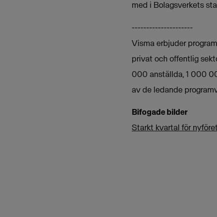
med i Bolagsverkets stat
---------------------
Visma erbjuder programva
privat och offentlig sek
000 anställda, 1 000 00
av de ledande programv
Bifogade bilder
Starkt kvartal för nyföre