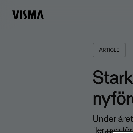
ARTICLE
​Stark
nyför
Under året
fler nya f