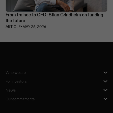
From trainee to CFO: Stian Grindheim on funding
the future
ARTICLE
⏵
MAY 26, 2026
Who we are
For investors
News
Our commitments