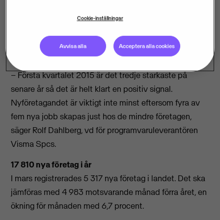
Registreringen av nya företag ökade med 4,2
Cookie-inställningar
procent under första kvartalet 2015 jämfört med
motsvarande period i fjol. Det visar statistik som
Avvisa alla
Acceptera alla cookies
Visma sammanställt från Bolagsverket.
– Första kvartalet 2015 är det tredje starkaste på
senare år så det är helt klart en positiv signal.
Nyföretagandet är viktigt inte minst eftersom fyra av
fem nya jobb skapas just hos de mindre företagen,
säger Rolf Dahlberg, vd för programvaruleverantören
Visma Spcs.
17 810 nya företag i år
I mars registrerades 5 317 nya företag i landet. Det ska
jämföras med 4 983 motsvarande månad förra året, en
ökning för månaden med 6,7 procent.