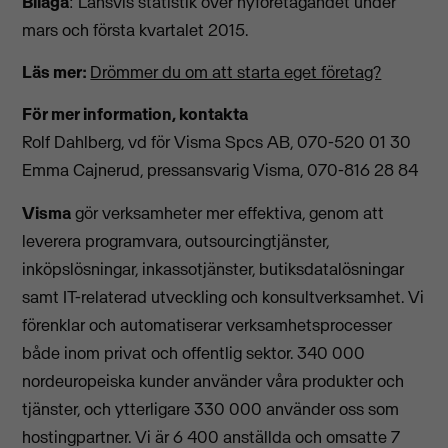
Bilaga
: Länsvis statistik över nyföretagandet under
mars och första kvartalet 2015.
Läs mer:
Drömmer du om att starta eget företag?
För mer information, kontakta
Rolf Dahlberg, vd för Visma Spcs AB, 070-520 01 30
Emma Cajnerud, pressansvarig Visma, 070-816 28 84
Visma
gör verksamheter mer effektiva, genom att
leverera programvara, outsourcingtjänster,
inköpslösningar, inkassotjänster, butiksdatalösningar
samt IT-relaterad utveckling och konsultverksamhet. Vi
förenklar och automatiserar verksamhetsprocesser
både inom privat och offentlig sektor. 340 000
nordeuropeiska kunder använder våra produkter och
tjänster, och ytterligare 330 000 använder oss som
hostingpartner. Vi är 6 400 anställda och omsatte 7