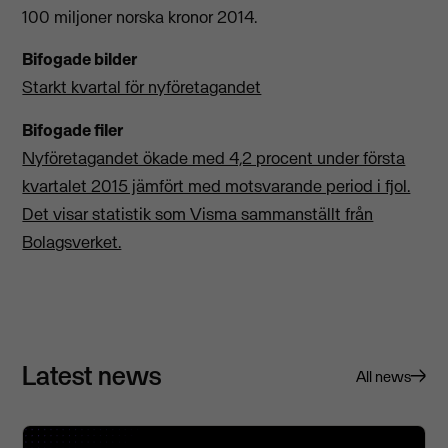
100 miljoner norska kronor 2014.
Bifogade bilder
Starkt kvartal för nyföretagandet
Bifogade filer
Nyföretagandet ökade med 4,2 procent under första
kvartalet 2015 jämfört med motsvarande period i fjol.
Det visar statistik som Visma sammanställt från
Bolagsverket.
Latest news
All news