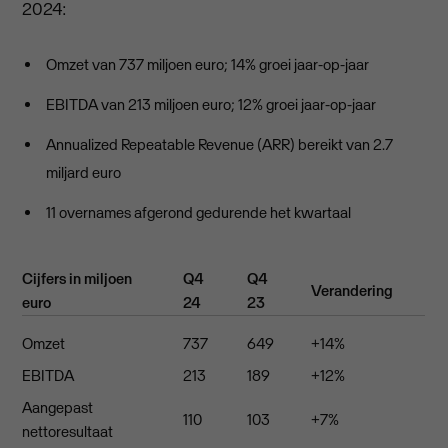
2024:
Omzet van 737 miljoen euro; 14% groei jaar-op-jaar
EBITDA van 213 miljoen euro; 12% groei jaar-op-jaar
Annualized Repeatable Revenue (ARR) bereikt van 2.7
miljard euro
11 overnames afgerond gedurende het kwartaal
Cijfers in miljoen
Q4
Q4
Verandering
euro
24
23
Omzet
737
649
+14%
EBITDA
213
189
+12%
Aangepast
110
103
+7%
nettoresultaat