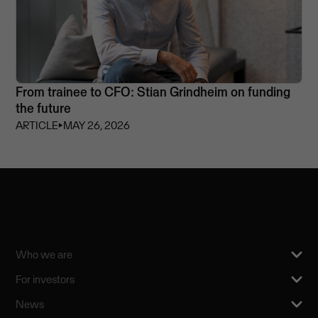
From trainee to CFO: Stian Grindheim on funding
the future
ARTICLE
⏵
MAY 26, 2026
Who we are
For investors
News