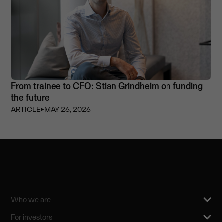
From trainee to CFO: Stian Grindheim on funding
the future
ARTICLE
⏵
MAY 26, 2026
Who we are
For investors