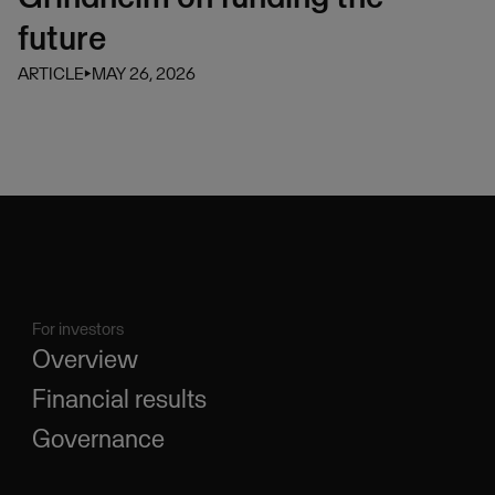
future
ARTICLE
⏵
MAY 26, 2026
For investors
Overview
Financial results
Governance