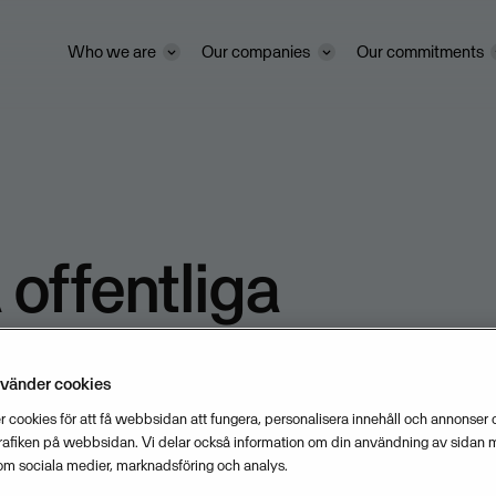
Who we are
Our companies
Our commitments
 offentliga
amheter väljer V
nvänder cookies
 cookies för att få webbsidan att fungera, personalisera innehåll och annonser o
trafiken på webbsidan. Vi delar också information om din användning av sidan 
om sociala medier, marknadsföring och analys.
SEPTEMBER 17, 2007
1
MIN READ