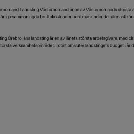
rnorrland Landsting Västernorrland är en av Västernorrlands största 
s årliga sammanlagda bruttokostnader beräknas under de närmaste åren
ing Örebro läns landsting är en av länets största arbetsgivare, med c
största verksamhetsområdet. Totalt omsluter landstingets budget i år dr