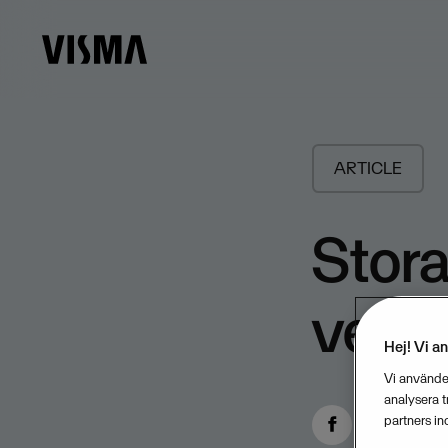
ARTICLE
Stora
verks
Hej! Vi a
Vi använder
analysera 
partners in