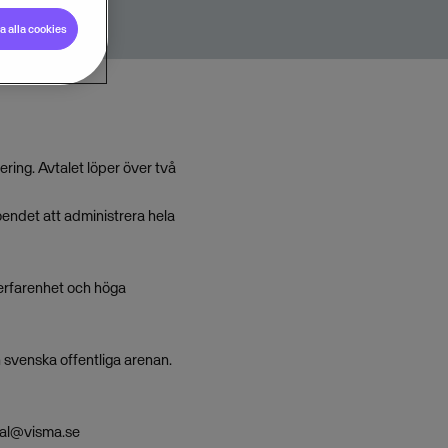
 alla cookies
ring. Avtalet löper över två
oendet att administrera hela
a erfarenhet och höga
 svenska offentliga arenan.
al@visma.se