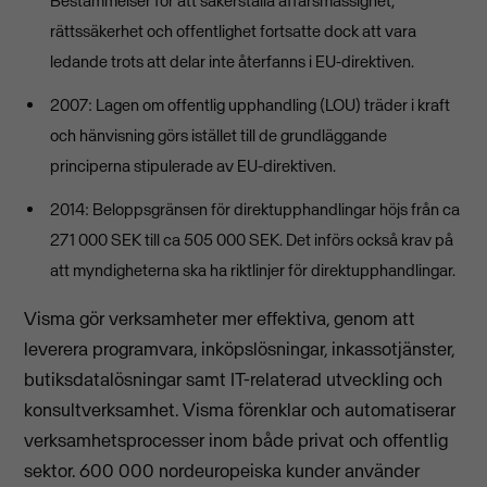
Bestämmelser för att säkerställa affärsmässighet,
rättssäkerhet och offentlighet fortsatte dock att vara
ledande trots att delar inte återfanns i EU-direktiven.
2007: Lagen om offentlig upphandling (LOU) träder i kraft
och hänvisning görs istället till de grundläggande
principerna stipulerade av EU-direktiven.
2014: Beloppsgränsen för direktupphandlingar höjs från ca
271 000 SEK till ca 505 000 SEK. Det införs också krav på
att myndigheterna ska ha riktlinjer för direktupphandlingar.
Visma gör verksamheter mer effektiva, genom att
leverera programvara, inköpslösningar, inkassotjänster,
butiksdatalösningar samt IT-relaterad utveckling och
konsultverksamhet. Visma förenklar och automatiserar
verksamhetsprocesser inom både privat och offentlig
sektor. 600 000 nordeuropeiska kunder använder