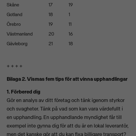
Skåne
17
19
Gotland
18
1
Örebro
19
11
Västmanland
20
16
Gävleborg
21
18
+ + + +
Bilaga 2. Vismas fem tips för att vinna upphandlingar
1. Förbered dig
Gör en analys av ditt företag och tänk igenom styrkor
och svagheter. Tänk på vad som kan vara värdefullt i
en upphandling. En upphandlande myndighet får till
exempel inte gynna dig för att du är en lokal leverantör,
men det kanske gör att du kan fixa billigare transport?