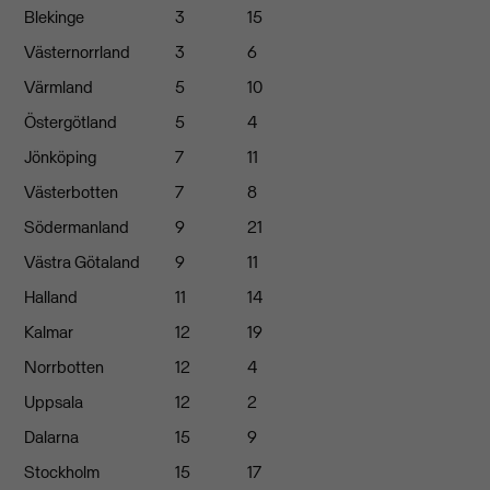
Blekinge
3
15
Västernorrland
3
6
Värmland
5
10
Östergötland
5
4
Jönköping
7
11
Västerbotten
7
8
Södermanland
9
21
Västra Götaland
9
11
Halland
11
14
Kalmar
12
19
Norrbotten
12
4
Uppsala
12
2
Dalarna
15
9
Stockholm
15
17