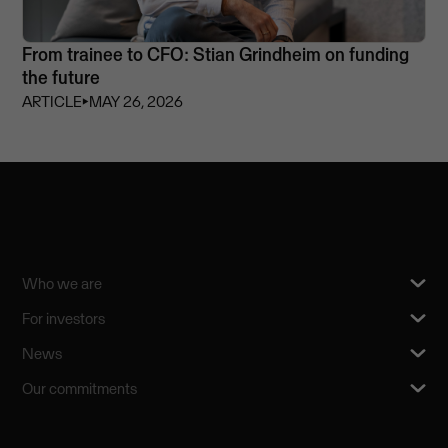
From trainee to CFO: Stian Grindheim on funding
the future
ARTICLE
⏵
MAY 26, 2026
Who we are
For investors
News
Our commitments