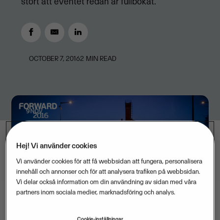
stort att eventet redan är fullbokat.
OCTOBER 7, 2016
2
MIN READ
Hej! Vi använder cookies
Vi använder cookies för att få webbsidan att fungera, personalisera
innehåll och annonser och för att analysera trafiken på webbsidan.
Vi delar också information om din användning av sidan med våra
partners inom sociala medier, marknadsföring och analys.
Den 9 november är det dags för Vismas event
Cookie-inställningar