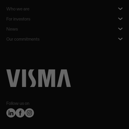
Who we are
For investors
News
Our commitments
Follow us on