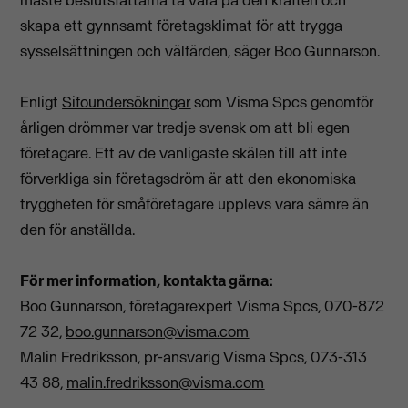
måste beslutsfattarna ta vara på den kraften och
skapa e
tt gynnsamt företagsklimat
för att trygga
sysselsättningen och välfärden, säger Boo Gunnarson.
Enligt
Sifoundersökningar
som Visma Spcs genomför
årligen drömmer var tredje svensk om att bli egen
företagare. Ett av de vanligaste skälen till att inte
förverkliga sin företagsdröm är att den ekonomiska
tryggheten för småföretagare upplevs vara sämre än
den för anställda.
För mer information, kontakta gärna:
Boo Gunnarson, företagarexpert Visma Spcs, 070-872
72 32,
boo.gunnarson@visma.com
Malin Fredriksson, pr-ansvarig Visma Spcs, 073-313
43 88,
malin.fredriksson@visma.com