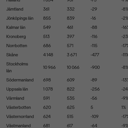
Jämtland
361
332
-29
-8
Jönköpings län
855
839
-16
-2
Kalmar län
549
461
-88
-16
Kronoberg
513
397
-116
-2
Norrbotten
686
571
-115
-17
Skåne
4 148
3 671
-477
-11
Stockholms
10 966
10 066
-900
-8
län
Södermanland
698
609
-89
-13
Uppsala län
1 078
822
-256
-2
Värmland
591
535
-56
-9
Västerbotten
620
625
5
1%
Västernorrland
624
515
-109
-17
Västmanland
681
617
-64
-9