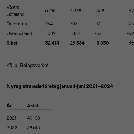
Västra
5 316
4 978
-338
-6
Götaland
Örebro län
754
703
-51
-7
Östergötland
1 089
1 052
-37
-3
Riket
32 414
29 384
-3 030
-9
Källa: Bolagsverket
Nyregistrerade företag januari-juni 2021–2024
År
Antal
2021
40 108
2022
39 513