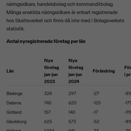
näringsidkare, handelsbolag och kommanditbolag.
Många enskilda näringsidkare är enbart registrerade
hos Skatteverket och finns då inte med i Bolagsverkets
statistik.
Antal nyregistrerade företag per län
Nya
Nya
företag
företag
Fö
Län
Förändring
jan-jun
jan-jun
i p
2023
2024
Blekinge
324
297
-27
-8
Dalarna
745
620
-125
-17
Gotland
157
140
-17
-11
Gävleborg
625
573
-52
-8
Halland
1 034
961
-73
-7