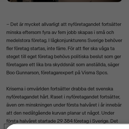
– Det är mycket allvarligt att nyföretagandet fortsätter
minska eftersom fyra av fem jobb skapas i små och
medelstora företag. I lågkonjunkturens Sverige behöver
fler företag startas, inte färre. För att fler ska våga ta
steget till eget företag behövs politiska beslut som ger
företagare ett lika bra skyddsnät som anställda, säger
Boo Gunnarson, företagarexpert på Visma Spcs.
Kriserna i omvärlden fortsätter drabba det svenska
nyföretagandet hårt.
Raset i nyföretagandet fortsätter,
även om minskningen under första halvåret i år innebär
att den nedåtgående kurvan planar ut något. Under
första halvåret startade 29 384 företag i Sverige. Det