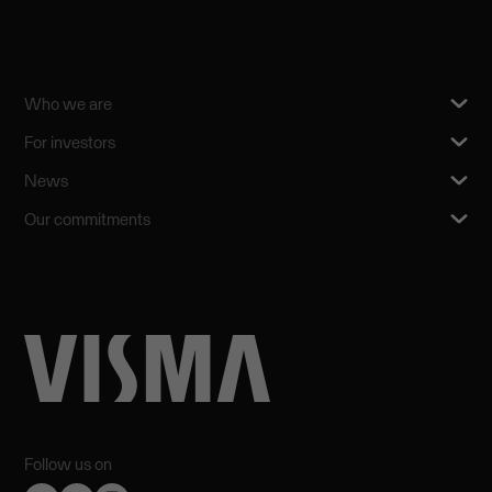
Who we are
For investors
News
Our commitments
Follow us on