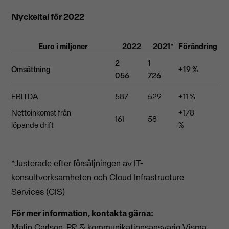
Nyckeltal för 2022
Euro i miljoner
2022
2021
*
Förändring
2
1
Omsättning
+19 %
056
726
EBITDA
587
529
+11 %
Nettoinkomst från
+178
161
58
löpande drift
%
*Justerade efter försäljningen av IT-
konsultverksamheten och Cloud Infrastructure
Services (CIS)
För mer information, kontakta gärna:
Malin Carlson
, PR & kommunikationsansvarig Visma