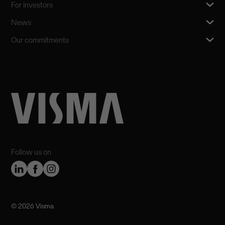
For investors
News
Our commitments
Follow us on
©️ 2026 Visma