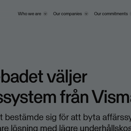
Who we are
Our companies
Our commitments
ebadet väljer
ssystem från Vis
 bestämde sig för att byta affärssy
re lösning med lägre underhållsko