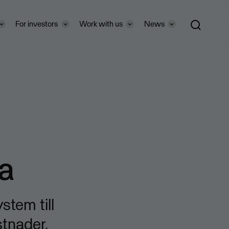
For investors
Work with us
News
ma
stem till
stnader.