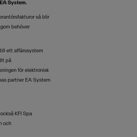
r EA System.
rantörsfakturor så blir
ingom behöver
ill ett affärssystem
llt på
ningen för elektronisk
smas partner EA System
 också KFI Spa
n och