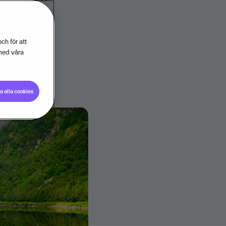
ifierade
ch för att
med våra
 alla cookies