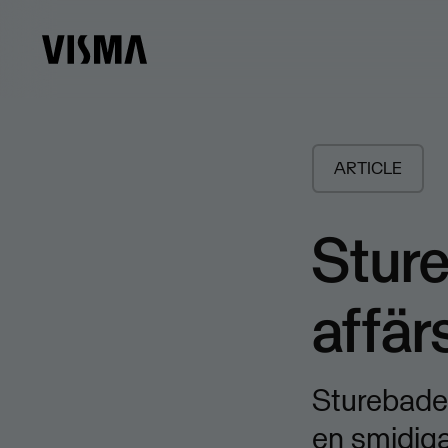
ARTICLE
​Stur
affär
Sturebadet
en smidiga