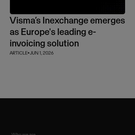
Visma’s Inexchange emerges
as Europe's leading e-
invoicing solution
ARTICLE
⏵
JUN 1, 2026
Who we are