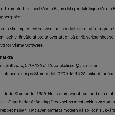
att komplettera med Visma BI, en del i produktlinjen Visma
apportpaket.
tem ska implementera visar hur smidigt det är att integrera
, och vi är väldigt stolta över att en så anrik verksamhet so
, vd för Visma Software.
ontakta
isma Software, 070-426 61 16,
carola.lissel@visma.com
mhetscontroller på Sturebadet, 0705-15 33 26,
mikael.lindfor
undade Sturebadet 1885. Hans dröm var att via bad och mot
h själ. Sturebadet är än idag Stockholms mest exklusiva spa- 
reppet hälsa till att även omfatta modern hälso- och sjukvård