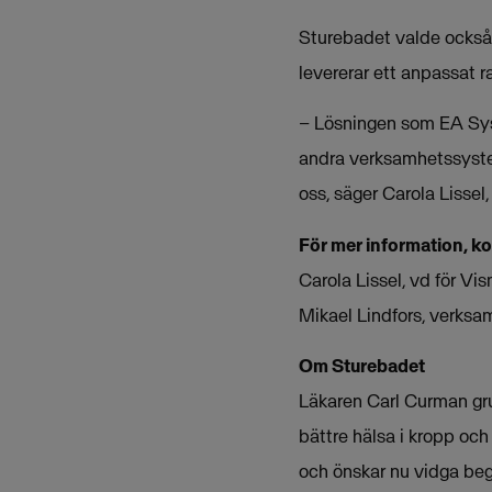
Sturebadet valde också 
levererar ett anpassat r
– Lösningen som EA Sys
andra verksamhetssystem
oss, säger Carola Lissel
För mer information, k
Carola Lissel, vd för V
Mikael Lindfors, verksa
Om Sturebadet
Läkaren Carl Curman gr
bättre hälsa i kropp oc
och önskar nu vidga beg