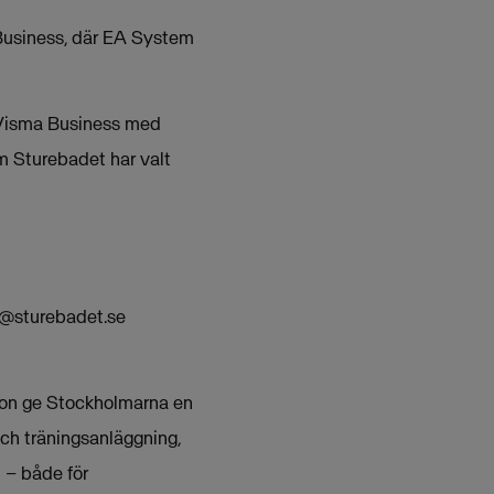
 Business, där EA System
 Visma Business med
m Sturebadet har valt
s@sturebadet.se
ion ge Stockholmarna en
och träningsanläggning,
 – både för