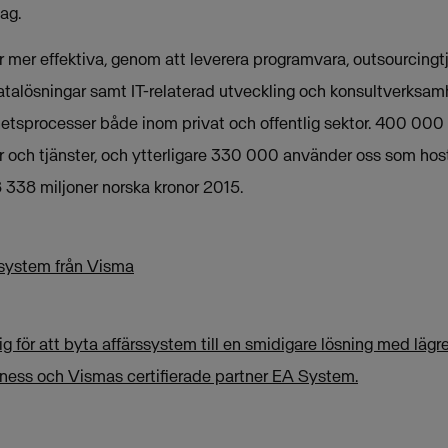
ag.
mer effektiva, genom att leverera programvara, outsourcingtjä
atalösningar samt IT-relaterad utveckling och konsultverksamh
etsprocesser både inom privat och offentlig sektor. 400 000
 och tjänster, och ytterligare 330 000 använder oss som host
 338 miljoner norska kronor 2015.
ssystem från Visma
 för att byta affärssystem till en smidigare lösning med lägr
iness och Vismas certifierade partner EA System.