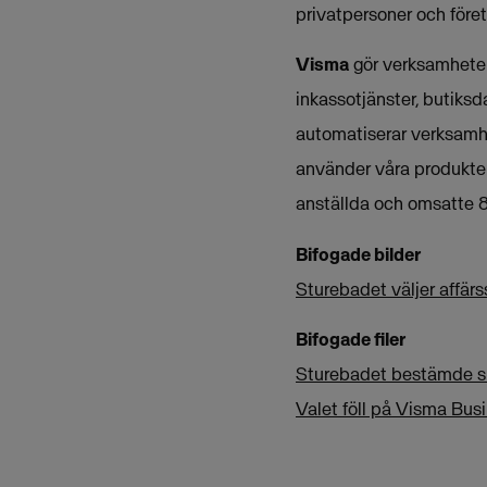
privatpersoner och föret
Visma
gör verksamheter 
inkassotjänster, butiksd
automatiserar verksamh
använder våra produkter
anställda och omsatte 8
Bifogade bilder
Sturebadet väljer affär
Bifogade filer
Sturebadet bestämde sig
Valet föll på Visma Bus