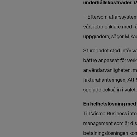
underhållskostnader. V
– Eftersom affärssysteme
vårt jobb enklare med f
uppgradera, säger Mikae
Sturebadet stod inför va
bättre anpassat för ver
användarvänligheten, mö
fakturahanteringen. Att
spelade också in i valet.
En helhetslösning med 
Till Visma Business in
management som är dist
betalningslösningen kom