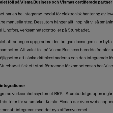
alet föll på Visma Business och Vismas certifierade partne
t har en helintegrerad modul för elektronisk hantering av leve
ärre manuella steg. Dessutom hänger allt ihop när vi så smån
l Lindfors, verksamhetscontroller på Sturebadet.
let att antingen uppgradera den tidigare lösningen eller byta t
ksamheten. Att valet föll på Visma Business berodde framför a
jligheten att sänka driftskostnaderna och den integrerade lös
 Sturebadet fick ett stort förtroende för kompetensen hos Vi
integrationer
tegreras verksamhetssystemet BRP. I Sturebadetgruppen ingår
ributörer för varumärket Kerstin Florian där även webshoppe
mer att integreras med det nya affärssystemet.