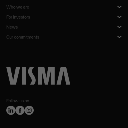
Who we are
For investors
News
Our commitments
Follow us on