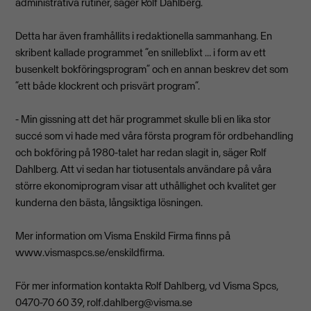
administrativa rutiner, säger Rolf Dahlberg.
Detta har även framhållits i redaktionella sammanhang. En
skribent kallade programmet ”en snilleblixt … i form av ett
busenkelt bokföringsprogram” och en annan beskrev det som
”ett både klockrent och prisvärt program”.
- Min gissning att det här programmet skulle bli en lika stor
succé som vi hade med våra första program för ordbehandling
och bokföring på 1980-talet har redan slagit in, säger Rolf
Dahlberg. Att vi sedan har tiotusentals användare på våra
större ekonomiprogram visar att uthållighet och kvalitet ger
kunderna den bästa, långsiktiga lösningen.
Mer information om Visma Enskild Firma finns på
www.vismaspcs.se/enskildfirma.
För mer information kontakta Rolf Dahlberg, vd Visma Spcs,
0470-70 60 39,
rolf.dahlberg@visma.se