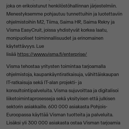
joka on erikoistunut henkilöstöhallinnan järjestelmiin.
Menestyksemme pohjautuu tunnettuihin ja luotettaviin
ohjelmistoihin M2, Tiima, Saima HR, Saima Rekry ja
Visma EasyCruit, joissa yhdistyvät korkea laatu,
monipuoliset toiminnallisuudet ja erinomainen
käytettävyys. Lue
lisää
https://www.visma.fi/enterprise/
Visma tehostaa yritysten toimintaa tarjoamalla
ohjelmistoja, kaupankäyntiratkaisuja, vähittäiskaupan
IT-ratkaisuja sekä IT-alan projekti- ja
konsultointipalveluita. Visma sujuvoittaa ja digitalisoi
liiketoimintaprosesseja sekä yksityisen että julkisen
sektorin asiakkaille. 600 000 asiakasta Pohjois-
Euroopassa käyttää Visman tuotteita ja palveluita.
Lisäksi yli 300 000 asiakasta ostaa Visman tarjoamia