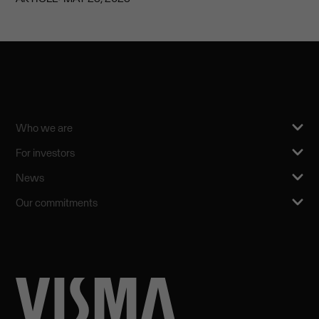
Who we are
For investors
News
Our commitments