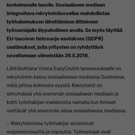
korkeimmalle tasolle. Sosiaaliseen mediaan
integroituva rekrytointisovellus mahdollistaa
työhakemuksen lähettämisen liitteineen
työnantajalle älypuhelimen avulla. Se myös täyttää
EU-tasoisen tietosuoja-asetuksen (GDPR)
vaatimukset, joita yritysten on ryhdyttävä
soveltamaan viimeistään 28.5.2018.
Lähtökohtana Visma EasyCruitin lanseeraukselle on
rekrytoinnin kasvu sosiaalisessa mediassa Suomessa,
mikä johtuu kolmesta syystä. Rekrytointi on
siirtymässä yhä enemmän sosiaaliseen mediaan ja
kohti työnhakijan markkinoita samalla kun ihmiset
viettävät yhä enemmän aikaa sosiaalisessa mediassa.
– Rekrytoinnissa työnhakijat arvostavat
responsiivisuutta ja nopeutta. Työnantajat ovat