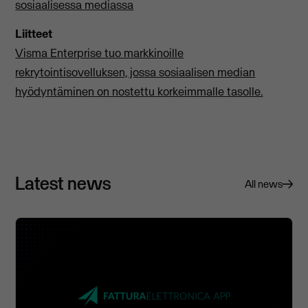
sosiaalisessa mediassa
Liitteet
Visma Enterprise tuo markkinoille
rekrytointisovelluksen, jossa sosiaalisen median
hyödyntäminen on nostettu korkeimmalle tasolle.
Latest news
All news