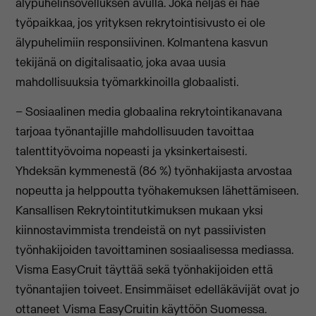
älypuhelinsovelluksen avulla. Joka neljäs ei hae
työpaikkaa, jos yrityksen rekrytointisivusto ei ole
älypuhelimiin responsiivinen. Kolmantena kasvun
tekijänä on digitalisaatio, joka avaa uusia
mahdollisuuksia työmarkkinoilla globaalisti.
– Sosiaalinen media globaalina rekrytointikanavana
tarjoaa työnantajille mahdollisuuden tavoittaa
talenttityövoima nopeasti ja yksinkertaisesti.
Yhdeksän kymmenestä (86 %) työnhakijasta arvostaa
nopeutta ja helppoutta työhakemuksen lähettämiseen.
Kansallisen Rekrytointitutkimuksen mukaan yksi
kiinnostavimmista trendeistä on nyt passiivisten
työnhakijoiden tavoittaminen sosiaalisessa mediassa.
Visma EasyCruit täyttää sekä työnhakijoiden että
työnantajien toiveet. Ensimmäiset edelläkävijät ovat jo
ottaneet Visma EasyCruitin käyttöön Suomessa.