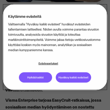
Käytämme evästeitä
Suomalaiset työnhakijat ovat valmiita kohtaamaan
Valitsemalla “Hyväksy kaikki evästeet” hyväksyt evästeiden
työnantajat sosiaalisessa mediassa. Visma
tallentamisen laitteellesi. Niiden avulla voimme parantaa sivuston
Enterprisen selvityksen mukaan jo nyt seitsemän
toimivuutta, analysoida sivuston käyttöä ja toteuttaa
markkinointitoimenpiteitä. Voimme jakaa tietoja verkkosivustomme
kymmenestä (77 %) työnhakijasta hakee uutta työtä
käyttöäsi koskien myös mainonnan, analytiikan ja sosiaalisen
älypuhelinsovelluksen avulla. Perimmäiset syyt ovat
median kumppaniemme kanssa.
helppous ja nopea reagointi avoimiin työpaikkoihin.
Työnantajat ovat kehityksessä jääneet jälkeen,
Evästeasetukset
koska edelleen joka toinen (46 %) suomalaisyritys
hyödyntää edelleen perinteisiä kanavia kuten
Hylkää kaikki
Hyväksy kaikki evästeet
sähköpostia liitetiedostoineen työhakemusten
vastaanottamiseen.
Visma Enterprise tarjoaa EasyCruit-ratkaisua, jossa
sosiaalisen median hyödyntäminen on nostettu