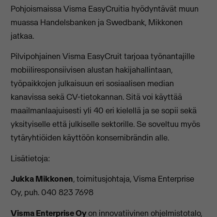
Pohjoismaissa Visma EasyCruitia hyödyntävät muun
muassa Handelsbanken ja Swedbank, Mikkonen
jatkaa.
Pilvipohjainen Visma EasyCruit tarjoaa työnantajille
mobiiliresponsiivisen alustan hakijahallintaan,
työpaikkojen julkaisuun eri sosiaalisen median
kanavissa sekä CV-tietokannan. Sitä voi käyttää
maailmanlaajuisesti yli 40 eri kielellä ja se sopii sekä
yksityiselle että julkiselle sektorille. Se soveltuu myös
tytäryhtiöiden käyttöön konsernibrändin alle.
Lisätietoja:
Jukka Mikkonen
, toimitusjohtaja, Visma Enterprise
Oy, puh. 040 823 7698
Visma Enterprise Oy
on innovatiivinen ohjelmistotalo,