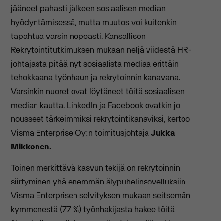
jääneet pahasti jälkeen sosiaalisen median
hyödyntämisessä, mutta muutos voi kuitenkin
tapahtua varsin nopeasti. Kansallisen
Rekrytointitutkimuksen mukaan neljä viidestä HR-
johtajasta pitää nyt sosiaalista mediaa erittäin
tehokkaana työnhaun ja rekrytoinnin kanavana.
Varsinkin nuoret ovat löytäneet töitä sosiaalisen
median kautta. LinkedIn ja Facebook ovatkin jo
nousseet tärkeimmiksi rekrytointikanaviksi, kertoo
Visma Enterprise Oy:n toimitusjohtaja
Jukka
Mikkonen.
Toinen merkittävä kasvun tekijä on rekrytoinnin
siirtyminen yhä enemmän älypuhelinsovelluksiin.
Visma Enterprisen selvityksen mukaan seitsemän
kymmenestä (77 %) työnhakijasta hakee töitä