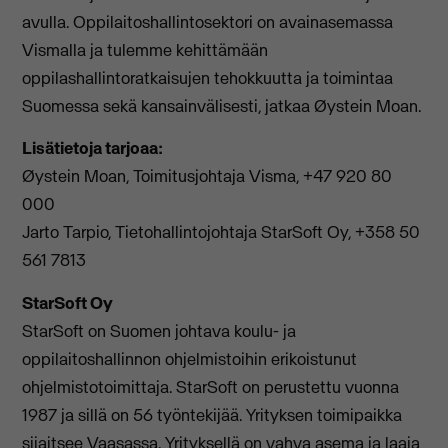
avulla. Oppilaitoshallintosektori on avainasemassa
Vismalla ja tulemme kehittämään
oppilashallintoratkaisujen tehokkuutta ja toimintaa
Suomessa sekä kansainvälisesti, jatkaa Øystein Moan.
Lisätietoja tarjoaa:
Øystein Moan, Toimitusjohtaja Visma, +47 920 80
000
Jarto Tarpio, Tietohallintojohtaja StarSoft Oy, +358 50
561 7813
StarSoft Oy
StarSoft on Suomen johtava koulu- ja
oppilaitoshallinnon ohjelmistoihin erikoistunut
ohjelmistotoimittaja. StarSoft on perustettu vuonna
1987 ja sillä on 56 työntekijää. Yrityksen toimipaikka
sijaitsee Vaasassa. Yrityksellä on vahva asema ja laaja