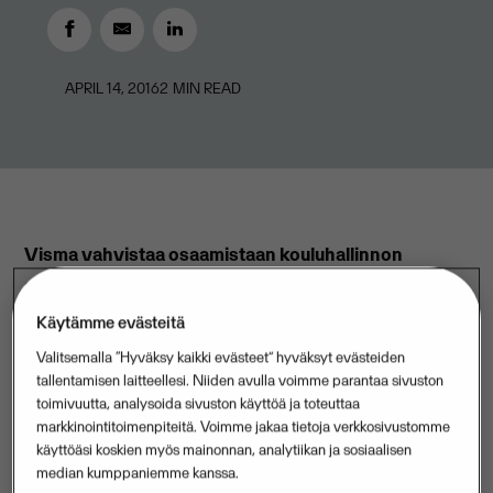
APRIL 14, 2016
2
MIN READ
Visma vahvistaa osaamistaan kouluhallinnon
ohjelmistoissa ja laajentaa toimintaansa Suomen
markkinoilla ostamalla StarSoft Oy:n koko
Käytämme evästeitä
osakekannan.
Valitsemalla “Hyväksy kaikki evästeet” hyväksyt evästeiden
tallentamisen laitteellesi. Niiden avulla voimme parantaa sivuston
-Visma avaa ohjelmistotuotteillemme uusia
toimivuutta, analysoida sivuston käyttöä ja toteuttaa
mahdollisuuksia ja vahvistaa asemaamme
markkinointitoimenpiteitä. Voimme jakaa tietoja verkkosivustomme
käyttöäsi koskien myös mainonnan, analytiikan ja sosiaalisen
kouluhallinnon sektorilla tuoden toimintaamme
median kumppaniemme kanssa.
pääomaa ja osaamista. Olemme vakuuttuneita, että