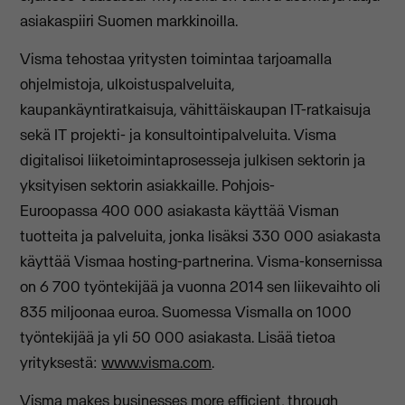
asiakaspiiri Suomen markkinoilla.
Visma tehostaa yritysten toimintaa tarjoamalla
ohjelmistoja, ulkoistuspalveluita,
kaupankäyntiratkaisuja, vähittäiskaupan IT-ratkaisuja
sekä IT projekti- ja konsultointipalveluita. Visma
digitalisoi liiketoimintaprosesseja julkisen sektorin ja
yksityisen sektorin asiakkaille. Pohjois-
Euroopassa 400 000 asiakasta käyttää Visman
tuotteita ja palveluita, jonka lisäksi 330 000 asiakasta
käyttää Vismaa hosting-partnerina. Visma-konsernissa
on 6 700 työntekijää ja vuonna 2014 sen liikevaihto oli
835 miljoonaa euroa. Suomessa Vismalla on 1000
työntekijää ja yli 50 000 asiakasta. Lisää tietoa
yrityksestä:
www.visma.com
.
Visma makes businesses more efficient, through