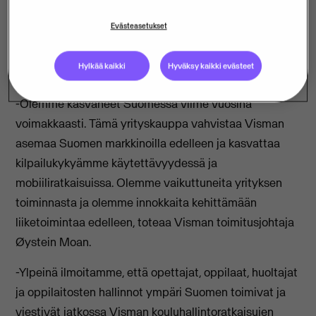
tämä parantaa mahdollisuuksiamme tarjota entistä
Evästeasetukset
parempia ratkaisuja ja mahdollisuuksia niin nykyisille
kuin uusillekin asiakkaille sekä työntekijöillemme,
Hylkää kaikki
Hyväksy kaikki evästeet
sanoo Jarto Tarpio, StarSoft Oy:n tietohallintojohtaja.
-Olemme kasvaneet Suomessa viime vuosina
voimakkaasti. Tämä yrityskauppa vahvistaa Visman
asemaa Suomen markkinoilla edelleen ja kasvattaa
kilpailukykyämme käytettävyydessä ja
mobiiliratkaisuissa. Olemme vaikuttuneita yrityksen
toiminnasta ja olemme innokkaita kehittämään
liiketoimintaa edelleen, toteaa Visman toimitusjohtaja
Øystein Moan.
-Ylpeinä ilmoitamme, että opettajat, oppilaat, huoltajat
ja oppilaitosten hallinnot ympäri Suomen toimivat ja
viestivät jatkossa Visman kouluhallintoratkaisujen