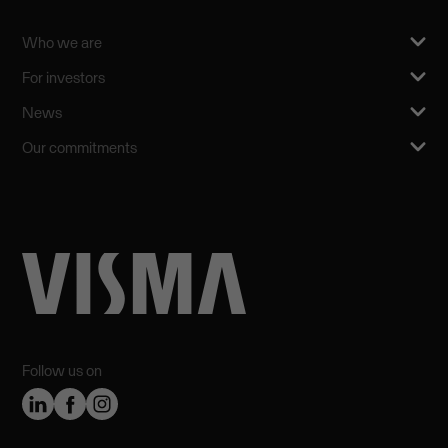
Who we are
For investors
News
Our commitments
Follow us on