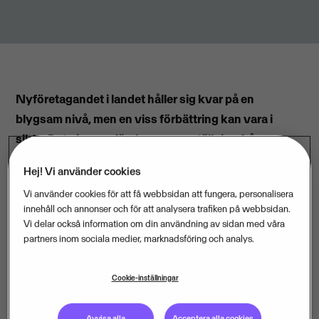
Nyföretagandet i landet håller sig kvar på en
blygsam nivå, men en viss förbättring kan vara i
sikte. Det visar en färsk sammanställning från
Vismas nyhetstjänst Visma Infoline.
Hej! Vi använder cookies
Vi använder cookies för att få webbsidan att fungera, personalisera
Under augusti månad minskade visserligen
innehåll och annonser och för att analysera trafiken på webbsidan.
nyregistreringarna hos Bolagsverket med 14,3 procent
Vi delar också information om din användning av sidan med våra
jämfört med samma månad i fjol. Men det är betydligt
partners inom sociala medier, marknadsföring och analys.
bättre än juli månads minskning på 25 procent.
Cookie-inställningar
Sedan årsskiftet har nyföretagandet gått ner 17,2
procent jämfört med samma period i fjol. Förra året
Avvisa alla
Acceptera alla cookies