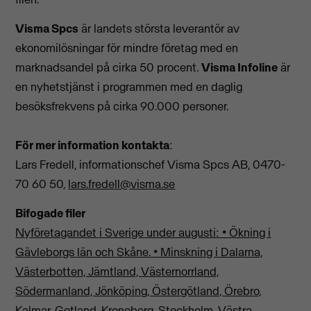
Visma Spcs
är landets största leverantör av
ekonomilösningar för mindre företag med en
marknadsandel på cirka 50 procent.
Visma Infoline
är
en nyhetstjänst i programmen med en daglig
besöksfrekvens på cirka 90.000 personer.
För mer information kontakta
:
Lars Fredell, informationschef Visma Spcs AB, 0470-
70 60 50,
lars.fredell@visma.se
Bifogade filer
Nyföretagandet i Sverige under augusti: • Ökning i
Gävleborgs län och Skåne. • Minskning i Dalarna,
Västerbotten, Jämtland, Västernorrland,
Södermanland, Jönköping, Östergötland, Örebro,
Kalmar, Gotland, Kronoberg, Stockholm, Västra