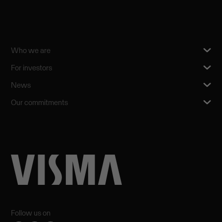
Who we are
For investors
News
Our commitments
Follow us on