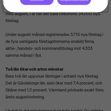
registrerades drygt 41.000 företag från januari till och
med augusti, i år har det bara tillkommit 34.000 nya
företag.
Under augusti månad registrerades 3.715 nya företag i
de fyra vanligaste företagsformerna enskild firma,
aktie-, handels- och kommanditbolag mot 4.333
samma månad i fjol.
Två län ökar och arton minskar
Bara två län uppvisar ökningar i antalet nya företag.
Det är Gävleborgs län, som ökar med 7,4 procent, och
Skåne med 1,3 procent. Värmland prickade exakt förra
årets augustinotering.
I övrigt är det minskningar över hela landet. De största