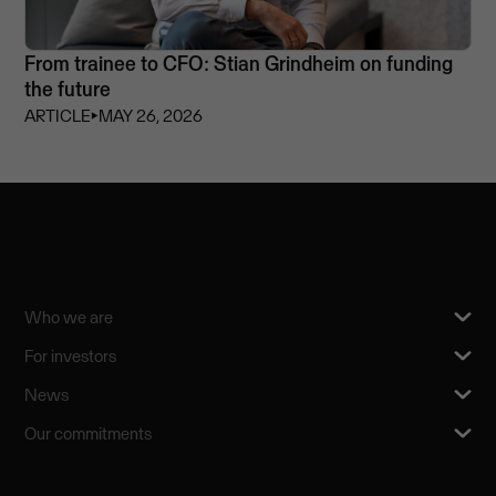
From trainee to CFO: Stian Grindheim on funding
the future
ARTICLE
⏵
MAY 26, 2026
Who we are
For investors
News
Our commitments