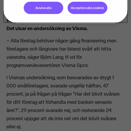
Avvisa alla
Acceptera alla cookies
Varannan småföretagare upplever att det blivit
svårare att förhandla med banken det senaste året.
Det visar en undersökning av Visma.
– Alla företag behöver någon gång finansiering men
företagare och långivare har ibland svårt att hitta
varandra, säger Björn Lang, tf vd för
programvaruleverantören Visma Spcs.
I Vismas undersökning, som besvarades av drygt 1
000 småföretagare, svarade ungefär hälften, 47
procent, ja på frågan på frågan ”Har det blivit svårare
för ditt företag att förhandla med banken senaste
året?”. 29 procent svarade nej, och resterande 24
procent uppger att de inte vet om det blivit svårare
eller ej.