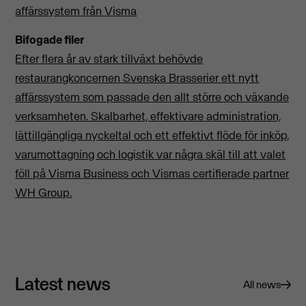
affärssystem från Visma
Bifogade filer
Efter flera år av stark tillväxt behövde
restaurangkoncernen Svenska Brasserier ett nytt
affärssystem som passade den allt större och växande
verksamheten. Skalbarhet, effektivare administration,
lättillgängliga nyckeltal och ett effektivt flöde för inköp,
varumottagning och logistik var några skäl till att valet
föll på Visma Business och Vismas certifierade partner
WH Group.
Latest news
All news