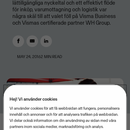
lättillgängliga nyckeltal och ett effektivt flöde
för inköp, varumottagning och logistik var
några skäl till att valet föll på Visma Business
och Vismas certifierade partner WH Group.
MAY 24, 2016
2
MIN READ
Hej! Vi använder cookies
Vi använder cookies för att få webbsidan att fungera, personalisera
innehåll och annonser och för att analysera trafiken på webbsidan.
Vi delar också information om din användning av sidan med våra
partners inom sociala medier, marknadsföring och analys.