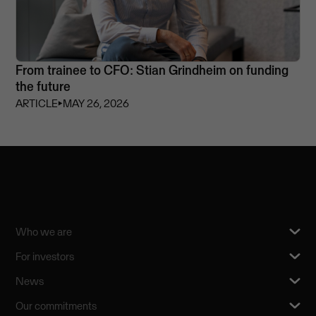
From trainee to CFO: Stian Grindheim on funding
the future
ARTICLE
⏵
MAY 26, 2026
Who we are
For investors
News
Our commitments