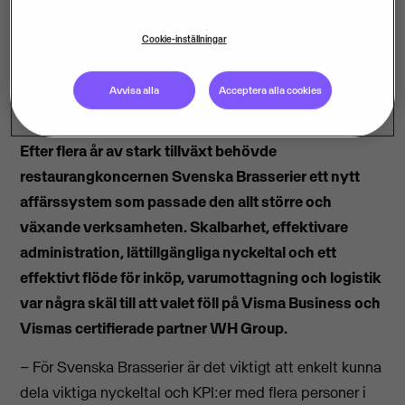
Cookie-inställningar
Avvisa alla
Acceptera alla cookies
Efter flera år av stark tillväxt behövde
restaurangkoncernen Svenska Brasserier ett nytt
affärssystem som passade den allt större och
växande verksamheten. Skalbarhet, effektivare
administration, lättillgängliga nyckeltal och ett
effektivt flöde för inköp, varumottagning och logistik
var några skäl till att valet föll på Visma Business och
Vismas certifierade partner WH Group.
– För Svenska Brasserier är det viktigt att enkelt kunna
dela viktiga nyckeltal och KPI:er med flera personer i