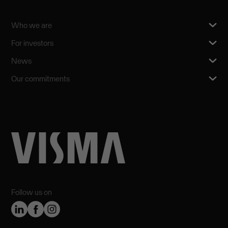
Who we are
For investors
News
Our commitments
Follow us on