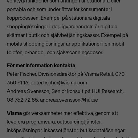
verktyg/funktioner som antingen är stationära eller
portabla och som underlättar för konsumenter i
köpprocessen. Exempel på stationära digitala
shoppinglösningar i dagligvaruhandeln är digitala
skärmar i butik och självbetjäningskassor. Exempel på
mobila shoppinglösningar är applikationer i en mobil
telefon, e-handel, och självscanningsdosor.
För mer information kontakta
Peter Fischer, Divisionsdirektör på Visma Retail, 070-
350 61 16,
peter.fischer@visma.com
Andreas Svensson, Senior konsult på HUI Research,
08-762 72 85,
andreas.svensson@hui.se
Visma
gör verksamheter mer effektiva, genom att
leverera programvara, outsourcingtjänster,
inköpslösningar, inkassotjänster, butiksdatalösningar