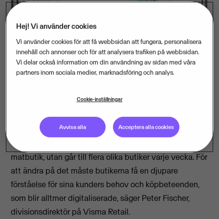
Hej! Vi använder cookies
Vi använder cookies för att få webbsidan att fungera, personalisera
innehåll och annonser och för att analysera trafiken på webbsidan.
Sju av tio svenska konsumenter handlar i minst två
Vi delar också information om din användning av sidan med våra
matbutiker varje vecka. Samtidigt ökar andelen som
partners inom sociala medier, marknadsföring och analys.
handlat mat på nätet stadigt. Det visar en ny studie
om digitala och mobila köpbeteenden i
Cookie-inställningar
dagligvaruhandeln som HUI Research har gjort på
uppdrag av Visma Retail.
Avvisa alla
Acceptera alla cookies
– Konsumenter känner inte lojalitet med en enskild
matbutik, utan går till flera olika butiker varje vecka. För
att ändra på det måste butikerna få en djupare
förståelse för sina kunders behov och köpbeteenden,
som blir alltmer digitaliserade, säger Peter Fischer,
divisionsdirektör på Visma Retail.