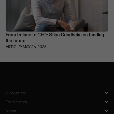
From trainee to CFO: Stian Grindheim on funding
the future
ARTICLE
⏵
MAY 26, 2026
Who we are
For investors
News