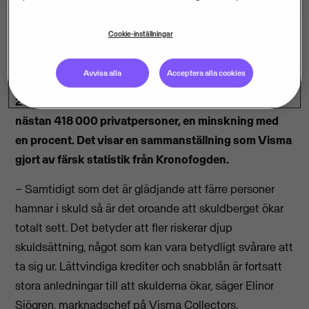
Cookie-inställningar
Svenskarnas samlade skuld till Kronofogden hade
Avvisa alla
Acceptera alla cookies
vid årsskiftet ökat med nio procent jämfört med år
2016, till 79 miljarder kronor. Bakom skulden står
nästan 418 000 privatpersoner, en minskning med
en procent. Det visar en sammanställning som Visma
gjort av färsk statistik från Kronofogden.
– Samtidigt som det är glädjande att färre personer
hamnar i skuld så är det oroande att skuldberget ökar
totalt sett. Det betyder att fler riskerar djup
skuldsättning, något som kan vara betydligt svårare att
ta sig ur. Lättvindiga krediter och snabblån är fortsatt
stora anledningar till att skulderna ökar, säger Elinor
Sjögren, marknadschef på Visma Collectors.