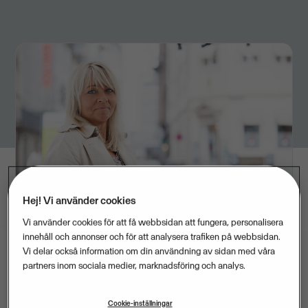
Hej! Vi använder cookies
Vi använder cookies för att få webbsidan att fungera, personalisera
innehåll och annonser och för att analysera trafiken på webbsidan.
Vi delar också information om din användning av sidan med våra
partners inom sociala medier, marknadsföring och analys.
Sveriges Ridgymnasium har vuxit snabbt sedan
starten 2005 och har nu skolor på 5 orter.
De har nu
Cookie-inställningar