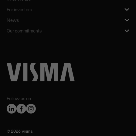
For investors
News
Our commitments
Follow us on
©️ 2026 Visma