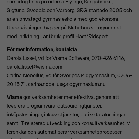
som idag finns på orterna Flyinge, Kungsbacka,
Sigtuna, Svedala och Varberg. SRG startade 2005 och
är en privatägd gymnasieskola med god ekonomi.
Undervisningen bygger på Naturbruksprogrammet
med inriktning Lantbruk, profil Häst/Ridsport.
För mer information, kontakta
Carola Lissel, vd för Visma Software, 070-426 61 16,
carola.lissel@visma.com
Carina Nobelius, vd för Sveriges Ridgymnasium, 0706-
20 15 71,
carina.nobelius@ridgymnasium.nu
Visma
gör verksamheter mer effektiva, genom att
leverera programvara, outsourcingtjänster,
inköpslösningar, inkassotjänster, butiksdatalösningar
samt IT-relaterad utveckling och konsultverksamhet. Vi
förenklar och automatiserar verksamhetsprocesser