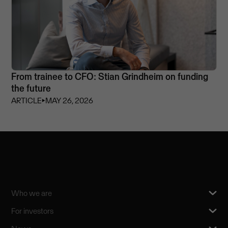
From trainee to CFO: Stian Grindheim on funding
the future
ARTICLE
⏵
MAY 26, 2026
Who we are
For investors