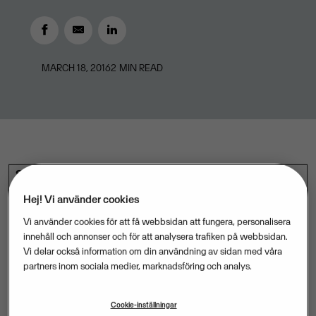
MARCH 18, 2016
2
MIN READ
Systembolaget har valt Visma som leverantör av sitt
nya intranät, ViNet. Systembolaget har 5 000
Hej! Vi använder cookies
medarbetare över hela landet. ViNet är den
Vi använder cookies för att få webbsidan att fungera, personalisera
viktigaste kanalen för den interna kommunikationen
innehåll och annonser och för att analysera trafiken på webbsidan.
Vi delar också information om din användning av sidan med våra
och fungerar som ett hjälpmedel i det dagliga arbetet i
partners inom sociala medier, marknadsföring och analys.
butik.
– Visma har visat på stor förståelse för vikten av att
Cookie-inställningar