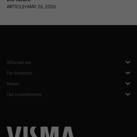
ARTICLE
⏵
MAY 26, 2026
Who we are
For investors
News
Our commitments