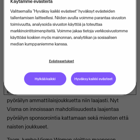
Käytämme evästeitä
Ohjelmistoyhtiö Visman sponsorointiyhteistyö
Valitsemalla “Hyväksy kaikki evästeet” hyväksyt evästeiden
Team Jumbo-Visma -pyöräilyjoukkueen kanssa
tallentamisen laitteellesi. Niiden avulla voimme parantaa sivuston
toimivuutta, analysoida sivuston käyttöä ja toteuttaa
laajenee. Team Jumbo-Visma perustaa
markkinointitoimenpiteitä. Voimme jakaa tietoja verkkosivustomme
maailmanluokan naisten pyöräilyjoukkueen, joka
käyttöäsi koskien myös mainonnan, analytiikan ja sosiaalisen
kilpailee myös samalla nimellä.
median kumppaniemme kanssa.
Naisten joukkueen perustaminen mahdollistaa
Evästeasetukset
Vismalle entistä kattavamman ammattilaispyöräilyn
tukemisen Euroopassa. Team Jumbo-Visman
Hylkää kaikki
Hyväksy kaikki evästeet
sponsorointisopimuksen myötä vuonna 2019 Visma oli
ensimmäinen pohjoismainen yritys, joka tuki miesten
pyöräilyn ammattilaisjoukkuetta niin laajasti. Nyt
Visma on innoissaan mahdollisuudesta laajentaa
pyöräilyn sponsorointia kattamaan sekä miesten että
naisten joukkueet.
Team Jumbo-Visma Women aloittaa maanosan