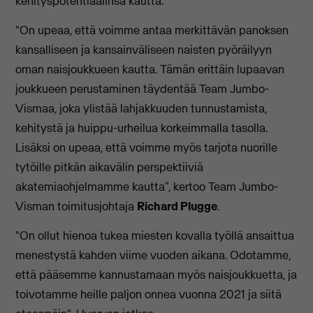
kehityspotentiaalinsa kautta.
"On upeaa, että voimme antaa merkittävän panoksen
kansalliseen ja kansainväliseen naisten pyöräilyyn
oman naisjoukkueen kautta. Tämän erittäin lupaavan
joukkueen perustaminen täydentää Team Jumbo-
Vismaa, joka ylistää lahjakkuuden tunnustamista,
kehitystä ja huippu-urheilua korkeimmalla tasolla.
Lisäksi on upeaa, että voimme myös tarjota nuorille
tytöille pitkän aikavälin perspektiiviä
akatemiaohjelmamme kautta”, kertoo Team Jumbo-
Visman toimitusjohtaja
Richard Plugge
.
"On ollut hienoa tukea miesten kovalla työllä ansaittua
menestystä kahden viime vuoden aikana. Odotamme,
että pääsemme kannustamaan myös naisjoukkuetta, ja
toivotamme heille paljon onnea vuonna 2021 ja siitä