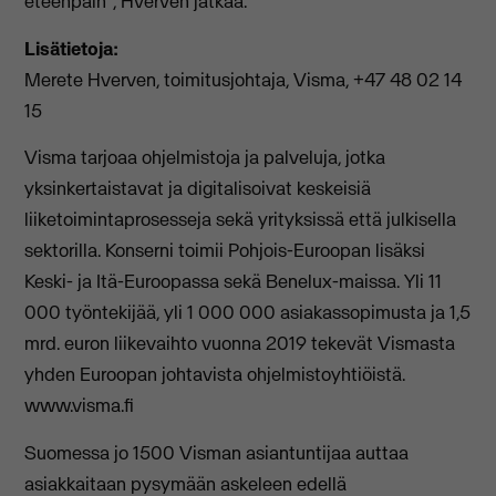
eteenpäin", Hverven jatkaa.
Lisätietoja:
Merete Hverven, toimitusjohtaja, Visma, +47 48 02 14
15
Visma tarjoaa ohjelmistoja ja palveluja, jotka
yksinkertaistavat ja digitalisoivat keskeisiä
liiketoimintaprosesseja sekä yrityksissä että julkisella
sektorilla. Konserni toimii Pohjois-Euroopan lisäksi
Keski- ja Itä-Euroopassa sekä Benelux-maissa. Yli 11
000 työntekijää, yli 1 000 000 asiakassopimusta ja 1,5
mrd. euron liikevaihto vuonna 2019 tekevät Vismasta
yhden Euroopan johtavista ohjelmistoyhtiöistä.
www.visma.fi
Suomessa jo 1500 Visman asiantuntijaa auttaa
asiakkaitaan pysymään askeleen edellä