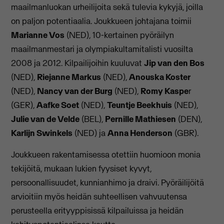
maailmanluokan urheilijoita sekä tulevia kykyjä, joilla
on paljon potentiaalia. Joukkueen johtajana toimii
Marianne Vos
(NED), 10-kertainen pyöräilyn
maailmanmestari ja olympiakultamitalisti vuosilta
2008 ja 2012. Kilpailijoihin kuuluvat
Jip van den Bos
(NED),
Riejanne Markus
(NED),
Anouska Koster
(NED),
Nancy van der Burg
(NED),
Romy Kaspe
r
(GER),
Aafke Soet
(NED),
Teuntje Beekhuis
(NED),
Julie van de Velde
(BEL),
Pernille Mathiesen
(DEN),
Karlijn Swinkels
(NED) ja
Anna Henderson
(GBR).
Joukkueen rakentamisessa otettiin huomioon monia
tekijöitä, mukaan lukien fyysiset kyvyt,
persoonallisuudet, kunnianhimo ja draivi. Pyöräilijöitä
arvioitiin myös heidän suhteellisen vahvuutensa
perusteella erityyppisissä kilpailuissa ja heidän