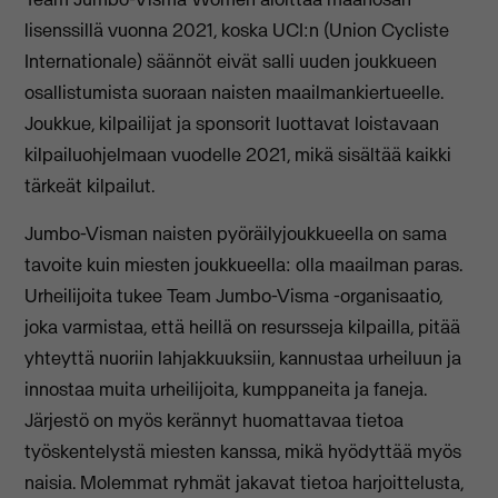
lisenssillä vuonna 2021, koska UCI:n (Union Cycliste
Internationale) säännöt eivät salli uuden joukkueen
osallistumista suoraan naisten maailmankiertueelle.
Joukkue, kilpailijat ja sponsorit luottavat loistavaan
kilpailuohjelmaan vuodelle 2021, mikä sisältää kaikki
tärkeät kilpailut.
Jumbo-Visman naisten pyöräilyjoukkueella on sama
tavoite kuin miesten joukkueella: olla maailman paras.
Urheilijoita tukee Team Jumbo-Visma -organisaatio,
joka varmistaa, että heillä on resursseja kilpailla, pitää
yhteyttä nuoriin lahjakkuuksiin, kannustaa urheiluun ja
innostaa muita urheilijoita, kumppaneita ja faneja.
Järjestö on myös kerännyt huomattavaa tietoa
työskentelystä miesten kanssa, mikä hyödyttää myös
naisia. Molemmat ryhmät jakavat tietoa harjoittelusta,