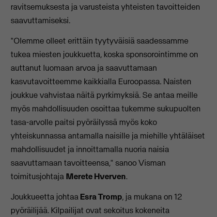
ravitsemuksesta ja varusteista yhteisten tavoitteiden
saavuttamiseksi.
"Olemme olleet erittäin tyytyväisiä saadessamme
tukea miesten joukkuetta, koska sponsorointimme on
auttanut luomaan arvoa ja saavuttamaan
kasvutavoitteemme kaikkialla Euroopassa. Naisten
joukkue vahvistaa näitä pyrkimyksiä. Se antaa meille
myös mahdollisuuden osoittaa tukemme sukupuolten
tasa-arvolle paitsi pyöräilyssä myös koko
yhteiskunnassa antamalla naisille ja miehille yhtäläiset
mahdollisuudet ja innoittamalla nuoria naisia
saavuttamaan tavoitteensa," sanoo Visman
toimitusjohtaja
Merete Hverven
.
Joukkueetta johtaa
Esra Tromp
, ja mukana on 12
pyöräilijää. Kilpailijat ovat sekoitus kokeneita